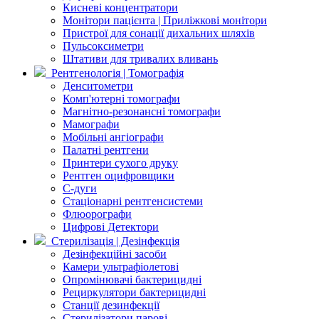
Кисневі концентратори
Монітори пацієнта | Приліжкові монітори
Пристрої для сонації дихальних шляхів
Пульсоксиметри
Штативи для тривалих вливань
Рентгенологія | Томографія
Денситометри
Комп'ютерні томографи
Магнітно-резонансні томографи
Мамографи
Мобільні ангіографи
Палатні рентгени
Принтери сухого друку
Рентген оцифровщики
С-дуги
Стаціонарні рентгенсистеми
Флюорографи
Цифрові Детектори
Стерилізація | Дезінфекція
Дезінфекційні засоби
Камери ультрафіолетові
Опромінювачі бактерицидні
Рециркулятори бактерицидні
Станції дезинфекції
Стерилізатори парові