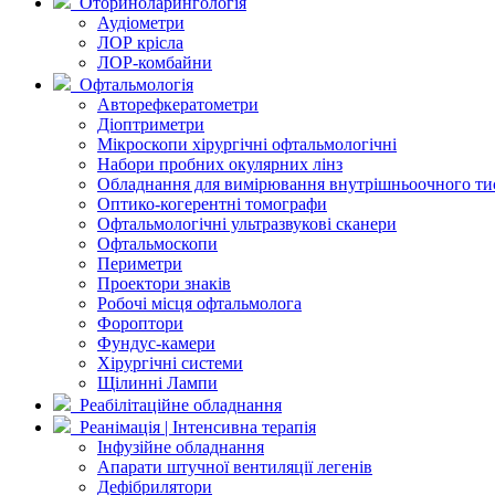
Оториноларингологія
Аудіометри
ЛОР крісла
ЛОР-комбайни
Офтальмологія
Авторефкератометри
Діоптриметри
Мікроскопи хірургічні офтальмологічні
Набори пробних окулярних лінз
Обладнання для вимірювання внутрішньоочного ти
Оптико-когерентні томографи
Офтальмологічні ультразвукові сканери
Офтальмоскопи
Периметри
Проектори знаків
Робочі місця офтальмолога
Фороптори
Фундус-камери
Хірургічні системи
Щілинні Лампи
Реабілітаційне обладнання
Реанімація | Інтенсивна терапія
Інфузійне обладнання
Апарати штучної вентиляції легенів
Дефібрилятори