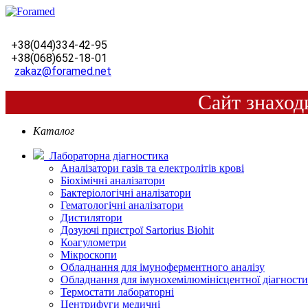
+38(044)334-42-95
+38(068)652-18-01
zakaz@foramed.net
Сайт знаход
Каталог
Лабораторна діагностика
Аналізатори газів та електролітів крові
Біохімічні аналізатори
Бактеріологічні аналізатори
Гематологічні аналізатори
Дистилятори
Дозуючі пристрої Sartorius Biohit
Коагулометри
Мікроскопи
Обладнання для імуноферментного аналізу
Обладнання для імунохемілюмінісцентної діагност
Термостати лабораторні
Центрифуги медичні