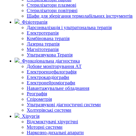
Стерилізатори плазмові
Стерилізатори повітряні
Шафи для зберігання термолабільних інструментів
Фізіотерапія
Дарсонвалізація і ультратональна терапія
Електротерапія
Комбінована терапія
Лазерна терапія
Магнітотерапія
Ультразвукова Терапія
Функціональна діагностика
Добове моніторування АТ
Електроенцефалографія
Електрокардіографи
Електронейроміографи
Навантажувальне обладнання
Реографія
Спірометрія
Ультразвукові діагностичні системи
Холтерівські системи
Хірургія
Відсмоктувачі хірургічні
Моторні системи
Наркозно-дихальні апарати