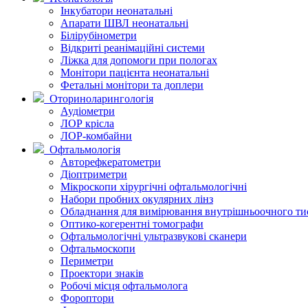
Інкубатори неонатальні
Апарати ШВЛ неонатальні
Білірубінометри
Відкриті реанімаційні системи
Ліжка для допомоги при пологах
Монітори пацієнта неонатальні
Фетальні монітори та доплери
Оториноларингологія
Аудіометри
ЛОР крісла
ЛОР-комбайни
Офтальмологія
Авторефкератометри
Діоптриметри
Мікроскопи хірургічні офтальмологічні
Набори пробних окулярних лінз
Обладнання для вимірювання внутрішньоочного ти
Оптико-когерентні томографи
Офтальмологічні ультразвукові сканери
Офтальмоскопи
Периметри
Проектори знаків
Робочі місця офтальмолога
Фороптори