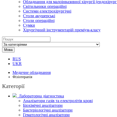
Обладнання для малоінвазивної хірургії (ендохірургі
Світильники операційні
Системи електрохірургічні
Столи акушерські
Столи операційні
Сумки
Хірургічний інструментарій преміум-класу
Мова
RUS
UKR
Медичне обладнання
Фізіотерапія
Категорії
Лабораторна діагностика
Аналізатори газів та електролітів крові
Біохімічні аналізатори
Бактеріологічні аналізатори
Гематологічні аналізатори