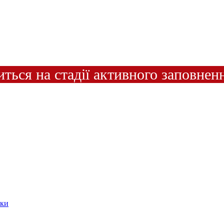
иться на стадії активного заповнен
ики