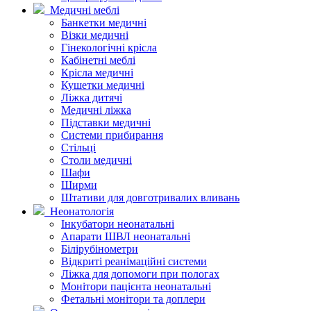
Медичні меблі
Банкетки медичні
Візки медичні
Гінекологічні крісла
Кабінетні меблі
Крісла медичні
Кушетки медичні
Ліжка дитячі
Медичні ліжка
Підставки медичні
Системи прибирання
Стільці
Столи медичні
Шафи
Ширми
Штативи для довготривалих вливань
Неонатологія
Інкубатори неонатальні
Апарати ШВЛ неонатальні
Білірубінометри
Відкриті реанімаційні системи
Ліжка для допомоги при пологах
Монітори пацієнта неонатальні
Фетальні монітори та доплери