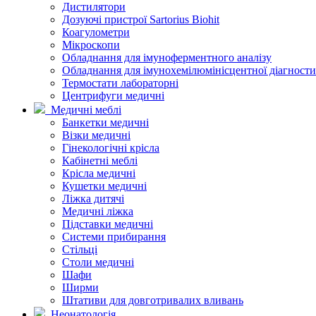
Дистилятори
Дозуючі пристрої Sartorius Biohit
Коагулометри
Мікроскопи
Обладнання для імуноферментного аналізу
Обладнання для імунохемілюмінісцентної діагност
Термостати лабораторні
Центрифуги медичні
Медичні меблі
Банкетки медичні
Візки медичні
Гінекологічні крісла
Кабінетні меблі
Крісла медичні
Кушетки медичні
Ліжка дитячі
Медичні ліжка
Підставки медичні
Системи прибирання
Стільці
Столи медичні
Шафи
Ширми
Штативи для довготривалих вливань
Неонатологія