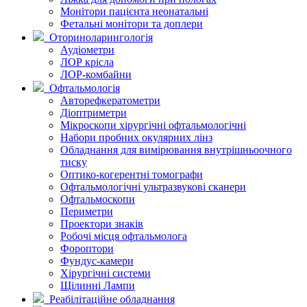
Монітори пацієнта неонатальні
Фетальні монітори та доплери
Оториноларингологія
Аудіометри
ЛОР крісла
ЛОР-комбайни
Офтальмологія
Авторефкератометри
Діоптриметри
Мікроскопи хірургічні офтальмологічні
Набори пробних окулярних лінз
Обладнання для вимірювання внутрішньоочного
тиску
Оптико-когерентні томографи
Офтальмологічні ультразвукові сканери
Офтальмоскопи
Периметри
Проектори знаків
Робочі місця офтальмолога
Фороптори
Фундус-камери
Хірургічні системи
Щілинні Лампи
Реабілітаційне обладнання