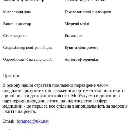
Мікроскопи ціна
Гематологічний аналіз крові
Sartorius дозатор
Медичні меблі
Столи медичні
Екг апарат
Стерилізатор повітряний ціна
Купити діоптриметр
Опромінювач бактерицидний
Ангіограф тернопіль
Фізіотерапія
Медичні центрифуги купити
Концентратор кисню ціна
Про нас
Ліжко з електроприводом з металевим ложем TAMI
Функціональна діагностика
Хірургія
Функціональне ліжко ціна
В
основу
нашої
стратегії
покладено
перевірене
часом
Гінекологічне крісло DH-S101
Лабораторна діагностика
поєднання
розумних
цін
,
зваженої
асортиментної
політики
та
Медичні меблі
Апарат рентгенівський діагностичний пересувний
щирої поваги
до кожного клієнта
.
Ми
будуємо
відносини
з
Апарат для УВЧ-терапії УВЧ-80-4 «Ундатерм»
Неонатологія
партнерами
виходячи
з
того
,
що
партнерство
в
сфері
Офтальмологія
медицини
-
це
перш за все
спільна
відповідальність
за
здоров'я
Купити ліжко медичне для лежачих
Фізіотерапія
Магнітотерапія (апарати)
Стіл операційний ЕТ200 (офтальмологічний, електрогідравлічний)
і
життя
пацієнта
.
Оториноларингологія
Реанімація | Інтенсивна терапія
Центрифуга лабораторна ціна
Апарат лазерної терапії
Email:
foramed@ukr.net
Апарат ультразвукової терапії
Флюорографи
Рентгенологія | Томографія
Стерилізація | Дезінфекція