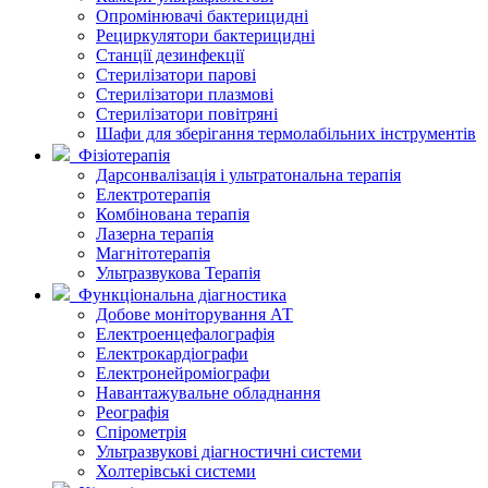
Опромінювачі бактерицидні
Рециркулятори бактерицидні
Станції дезинфекції
Стерилізатори парові
Стерилізатори плазмові
Стерилізатори повітряні
Шафи для зберігання термолабільних інструментів
Фізіотерапія
Дарсонвалізація і ультратональна терапія
Електротерапія
Комбінована терапія
Лазерна терапія
Магнітотерапія
Ультразвукова Терапія
Функціональна діагностика
Добове моніторування АТ
Електроенцефалографія
Електрокардіографи
Електронейроміографи
Навантажувальне обладнання
Реографія
Спірометрія
Ультразвукові діагностичні системи
Холтерівські системи