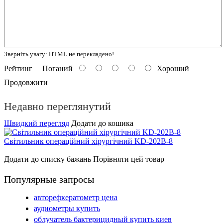
Зверніть увагу:
HTML не перекладено!
Рейтинг
Поганий
Хороший
Продовжити
Недавно переглянутий
Швидкий перегляд
Додати до кошика
Світильник операційний хірургічний KD-202B-8
Детальніше
Додати до списку бажань
Порівняти цей товар
Популярные запросы
авторефкератометр цена
аудиометры купить
облучатель бактерицидный купить киев