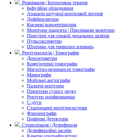
Реанімація | Інтенсивна терапія
Інфузійне обладнання
Апарати штучної вентиляції легенів
Дефібрилятори
Кисневі концентратори
Монітори пацієнта | Приліжкові монітори
Пристрої для сонації дихальних шляхів
Пульсоксиметри
Штативи для тривалих вливань
Рентгенологія | Томографія
Денситометри
Комп'ютерні томографи
Магнітно-резонансні томографи
Мамографи
Мобільні ангіографи
Палатні рентгени
Принтери сухого друку
Рентген оцифровщики
С-дуги
Стаціонарні рентгенсистеми
Флюорографи
Цифрові Детектори
Стерилізація | Дезінфекція
Дезінфекційні засоби
Камери ультрафіолетові