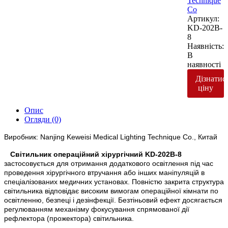
Technique
Co
Артикул:
KD-202B-
8
Наявність:
В
наявності
Дізнатис
ціну
Опис
Огляди (0)
Виробник: Nanjing Keweisi Medical Lighting Technique Co., Китай
Світильник операційний хірургічний KD-202B-8
застосовується для отримання додаткового освітлення під час
проведення хірургічного втручання або інших маніпуляцій в
спеціалізованих медичних установах. Повністю закрита структура
світильника відповідає високим вимогам операційної кімнати по
освітленню, безпеці і дезінфекції. Безтіньовий ефект досягається
регулюванням механізму фокусування спрямованої дії
рефлектора (прожектора) світильника.