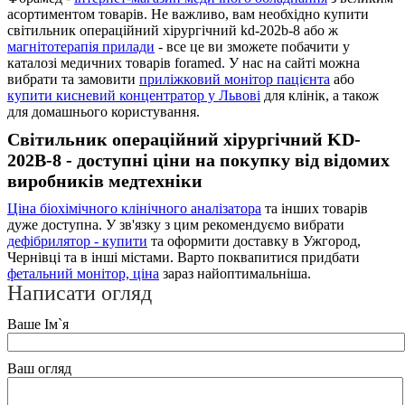
асортиментом товарів. Не важливо, вам необхідно купити
світильник операційний хірургічний kd-202b-8 або ж
магнітотерапія прилади
- все це ви зможете побачити у
каталозі медичних товарів foramed. У нас на сайті можна
вибрати та замовити
приліжковий монітор пацієнта
або
купити кисневий концентратор у Львові
для клінік, а також
для домашнього користування.
Світильник операційний хірургічний KD-
202B-8 - доступні ціни на покупку від відомих
виробників медтехніки
Ціна біохімічного клінічного аналізатора
та інших товарів
дуже доступна. У зв'язку з цим рекомендуємо вибрати
дефібрилятор - купити
та оформити доставку в Ужгород,
Чернівці та в інші містами. Варто поквапитися придбати
фетальний монітор, ціна
зараз найоптимальніша.
Написати огляд
Ваше Ім`я
Ваш огляд