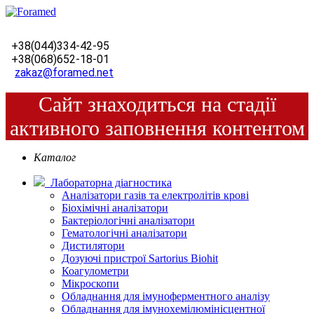
+38(044)334-42-95
+38(068)652-18-01
zakaz@foramed.net
Сайт знаходиться на стадії
активного заповнення контентом
Каталог
Лабораторна діагностика
Аналізатори газів та електролітів крові
Біохімічні аналізатори
Бактеріологічні аналізатори
Гематологічні аналізатори
Дистилятори
Дозуючі пристрої Sartorius Biohit
Коагулометри
Мікроскопи
Обладнання для імуноферментного аналізу
Обладнання для імунохемілюмінісцентної