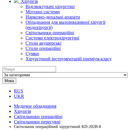
Хірургія
Відсмоктувачі хірургічні
Моторні системи
Наркозно-дихальні апарати
Обладнання для малоінвазивної хірургії
(ендохірургії)
Світильники операційні
Системи електрохірургічні
Столи акушерські
Столи операційні
Сумки
Хірургічний інструментарій преміум-класу
Мова
RUS
UKR
Медичне обладнання
Хірургія
Світильники операційні
Світильники пересувні
Світильник операційний хірургічний KD-202B-8