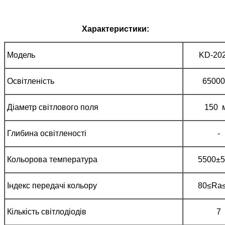
Характеристики:
Модель
KD-20
Освітленість
65000
Діаметр світлового поля
150 
Глибина освітленості
-
Кольорова температура
5500±
Індекс передачі кольору
80≤Ra
Кількість світлодіодів
7