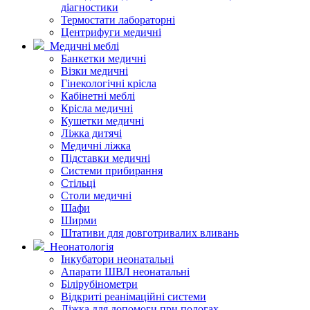
діагностики
Термостати лабораторні
Центрифуги медичні
Медичні меблі
Банкетки медичні
Візки медичні
Гінекологічні крісла
Кабінетні меблі
Крісла медичні
Кушетки медичні
Ліжка дитячі
Медичні ліжка
Підставки медичні
Системи прибирання
Стільці
Столи медичні
Шафи
Ширми
Штативи для довготривалих вливань
Неонатологія
Інкубатори неонатальні
Апарати ШВЛ неонатальні
Білірубінометри
Відкриті реанімаційні системи
Ліжка для допомоги при пологах