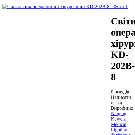
Світ
опер
хірур
KD-
202B-
8
0 оглядів
Написати
огляд
Виробник:
Nanjing
Keweisi
Medical
Lighting