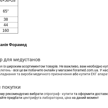
96×56×28
65°
38
44
160
мпанія Форамед
ір для медустанов
ня
із широким асортиментом товарів. Не важливо, вам необхідно ку
 легень
- все це ви побачите онлайн у магазині foramed.com.ua. У нас
бладнання та вироби медичного призначення
або
купити ЕКГ апара
и покупки
Тому рекомендуємо вибрати
спірограф - купити
та оформити доставк
шайте придбати
центрифуга лабораторна, ціна
на даний момент