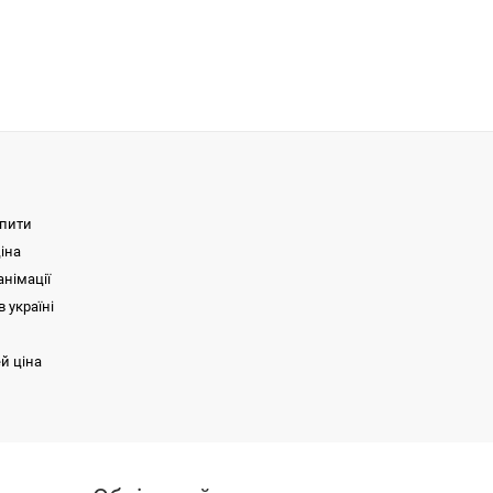
упити
іна
німації
 україні
й ціна
Портативна рентгенівська система JADE
Аквадистилятор електричний ДЕ-10М
SKIR
Стерилізатор паровий TANDA R18L