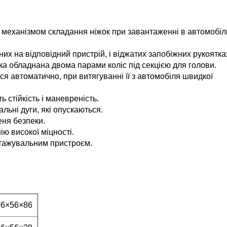
 механізмом складання ніжок при завантаженні в автомобіл
х на відповідний пристрій, і віджатих запобіжних рукоятка
 обладнана двома парами коліс під секцією для голови.
 автоматично, при витягуванні її з автомобіля швидкої
стійкість і маневреність.
ьні дуги, які опускаються.
ня безпеки.
ю високої міцності.
тажувальним пристроєм.
96×56×86