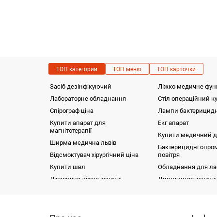
ТОП категории
ТОП меню
ТОП карточки
Засіб дезінфікуючий
Ліжко медичне фун
Лабораторне обладнання
Стіл операційний к
Спірограф ціна
Лампи бактерицидн
Купити апарат для
Екг апарат
магнітотерапії
Купити медичний д
Ширма медична львів
Бактерицидні опро
Відсмоктувач хірургічний ціна
повітря
Купити швл
Обладнання для ла
Лікарняне ліжко купити
Дистилятор купити 
Підставка для маніпуляцій на руці НMS-1-
Фізіотерапія
Стіл опе
Фізіотерапія
NATA SL
(офтальмо
Функціональна діагностика
Апарат лазерно
гідравліч
Хірургія
Стіл для стерильного інструментарію
пересувний TSIМ-2-NATA SL
Завантаж
Лабораторна діагностика
Електроенцеф