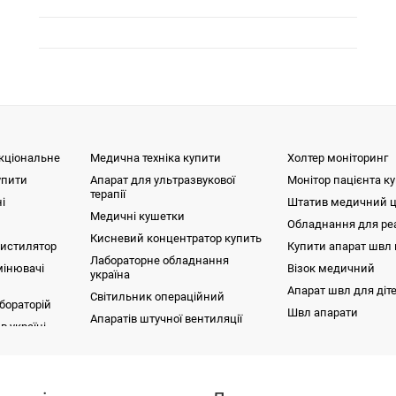
кціональне
Медична техніка купити
Холтер моніторинг
упити
Апарат для ультразвукової
Монітор пацієнта к
терапії
і
Штатив медичний ц
Медичні кушетки
Обладнання для реа
Кисневий концентратор купить
истилятор
Купити апарат швл в
Лабораторне обладнання
мінювачі
Візок медичний
україна
Апарат швл для діте
Світильник операційний
бораторій
Швл апарати
Апаратів штучної вентиляції
в україні
легень
раційний МТ500
Магнітотерапія (апарати)
Принтер сухого друку DRYPIX Lite
логічний, механіко-
Купити ліжко для лежачого
ї терапії
Апарат ультразвукової терапії
Стілець гвинтовий СВ
ний)
хворого
Портативний медичний аспіратор A
увальний пристрій ПЗ-02
алограф
Електронейроміограф
Спірометр
36BR