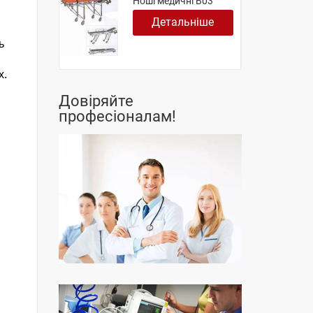
Ноші медичні B03
Детальніше
ь
х.
Довіряйте
професіоналам!