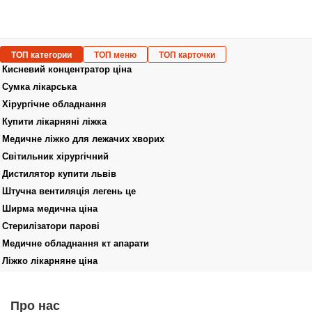
ТОП категории
ТОП меню
ТОП карточки
Кисневий концентратор ціна
Сумка лікарська
Хірургічне обладнання
Купити лікарняні ліжка
Медичне ліжко для лежачих хворих
Світильник хірургічний
Дистилятор купити львів
Штучна вентиляція легень це
Ширма медична ціна
Стерилізатори парові
Медичне обладнання кт апарати
Ліжко лікарняне ціна
Обладнання для реанімації
Авторефкератометр HUVITZ HRK-1
Фізіотерапія
Функціональна діагностика
Ліжко медичне купити
Монітор пацієнта ВМ800В neo
Про нас
Хірургія