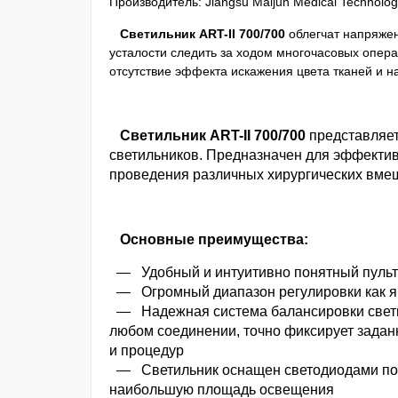
Производитель: Jiangsu Maijun Medical Technology
Светильник ART-II 700/700
облегчат напряжен
усталости следить за ходом многочасовых опе
отсутствие эффекта искажения цвета тканей и н
Светильник ART-II 700/700
представляет
светильников. Предназначен для эффектив
проведения различных хирургических вмеш
Основные преимущества:
— Удобный и интуитивно понятный пульт
— Огромный диапазон регулировки как яр
— Надежная система балансировки светиль
любом соединении, точно фиксирует задан
и процедур
— Светильник оснащен светодиодами посл
наибольшую площадь освещения