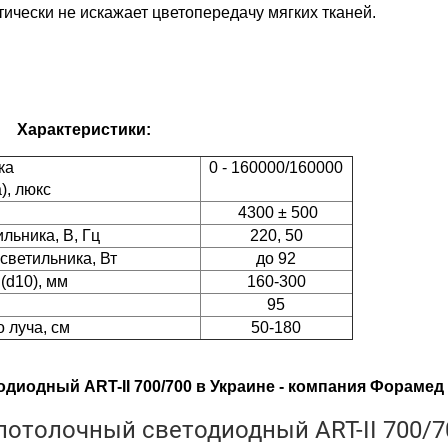
чески не искажает цветопередачу мягких тканей.
Характеристики:
ка
0 - 160000/160000
), люкс
4300 ± 500
льника, В, Гц
220, 50
ь светильника, Вт
до 92
(d10), мм
160-300
95
 луча, см
50-180
диодный ART-II 700/700 в Украине - компания Форамед
отолочный светодиодный ART-II 700/7