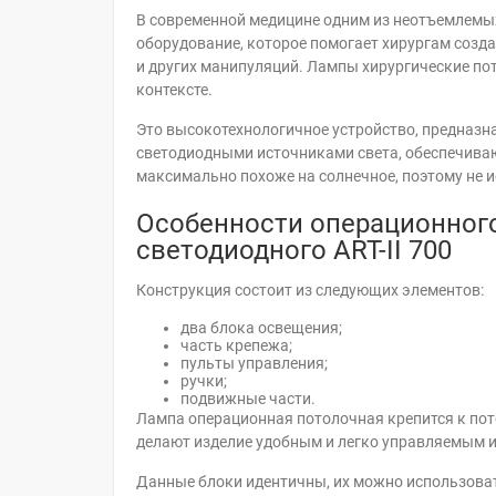
В современной медицине одним из неотъемлемы
оборудование, которое помогает хирургам созд
и других манипуляций. Лампы хирургические по
контексте.
Это высокотехнологичное устройство, предназн
светодиодными источниками света, обеспечива
максимально похоже на солнечное, поэтому не и
Особенности операционног
светодиодного ART-II 700
Конструкция состоит из следующих элементов:
два блока освещения;
часть крепежа;
пульты управления;
ручки;
подвижные части.
Лампа операционная потолочная крепится к по
делают изделие удобным и легко управляемым 
Данные блоки идентичны, их можно использоват