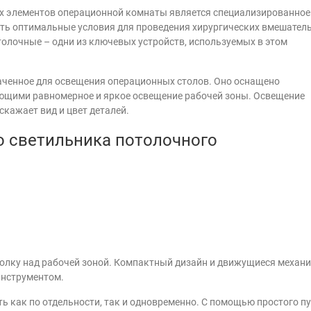
х элементов операционной комнаты является специализированное
ать оптимальные условия для проведения хирургических вмешател
толочные – одни из ключевых устройств, используемых в этом
аченное для освещения операционных столов. Оно оснащено
ющими равномерное и яркое освещение рабочей зоны. Освещение
скажает вид и цвет деталей.
о светильника потолочного
толку над рабочей зоной. Компактный дизайн и движущиеся механ
инструментом.
ь как по отдельности, так и одновременно. С помощью простого п