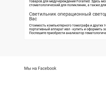
товаров для медучереждений Foramed. Здесь м
стоматологический
для поликлиник, а также дл
Светильник операционный светод
Вас
Стоимость компьютерного томографа
и других 
портативный аппарат ивл - купить
и оформить за
Поспешите приобрести
анализатор гематологиче
Мы на Facebook