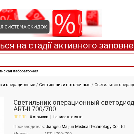
ься на стадії активного заповн
нская лабораторная
ики операционные
Светильники потолочные
Светильник операци
Светильник операционный светодио
ART-II 700/700
0 отзывов
Написать отзыв
Производитель:
Jiangsu Maijun Medical Technology Co Ltd
Модель:
ART-II 700/700