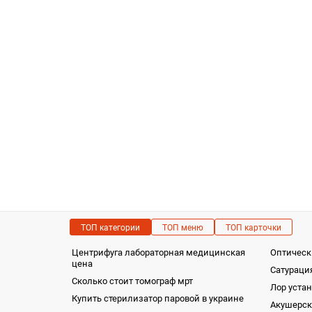
ТОП категории
ТОП меню
ТОП карточки
Центрифуга лабораторная медицинская
Оптическ
цена
Сатураци
Сколько стоит томограф мрт
Лор уста
Купить стерилизатор паровой в украине
Акушерск