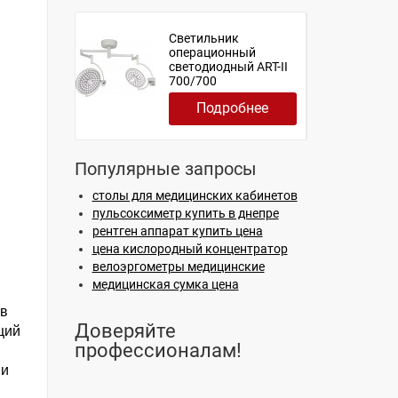
Светильник
операционный
светодиодный ART-II
700/700
Подробнее
Популярные запросы
столы для медицинских кабинетов
пульсоксиметр купить в днепре
рентген аппарат купить цена
цена кислородный концентратор
велоэргометры медицинские
медицинская сумка цена
 в
Доверяйте
ций
профессионалам!
 и