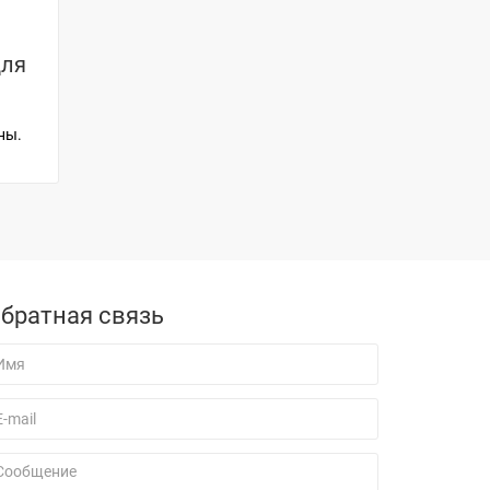
для
ны.
братная связь