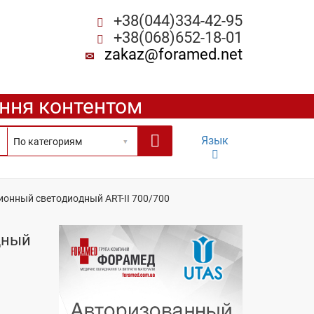
+38(044)334-42-95
+38(068)652-18-01
zakaz@foramed.net
ення контентом
Язык
онный светодиодный ART-II 700/700
дный