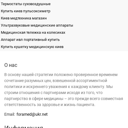
Купить киев пульсоксиметр
Киев медтехника магазин
Ультразвуковые медицинские аппараты
Медицинская тележка на колесиках
Аппарат ивл портативный купить
Купить кушетку медицинскую киев
Камера уф
Полировочный станок
Лабораторная диагностика
Медицинская мебель
Компьютерный томограф харьков
Компьютерный реограф RHEOTEST
О нас
Неонатология
Купить биохимический анализатор
Шкаф медицинский одностворчатый MC-1МD-NATA SL
Оториноларингология
В основу нашей стратегии положено проверенное временем
Купить дистиллятор лабораторный
Набор офтальмологических пробных очковых линз 266
Офтальмология
сочетание разумных цен, взвешенной ассортиментной
Стомат оборудование киев
Стол операционный DC-2000 (Ангиографический,
Реабилитационное оборудование
политики и искреннего уважения к каждому клиенту. Мы
электромеханический)
дистилляторы
гематологический анализатор
Реанимация | Интенсивная терапия
Дистиллятор
строим отношения с партнерами исходя из того, что
Рентгенаппараты | Томографы
Кровать деревянная функциональная с электроприводом OSD-91Е
лабораторное оборудование
термостат лабораторный
Кресла гинекологические
партнерство в сфере медицины – это прежде всего совместная
Стерилизаторы
Монитор пациента BM800C
коагулометр
ифа купить
Окт в офтальмологии
ответственность за здоровье и жизнь пациента.
Стоматология
Рентген система на 3 рабочих места CAT medical Helios DRF
центрифуга лабораторная
биохимический анализатор
Купить узи аппарат
Физиотерапия
Email:
foramed@ukr.net
Настольный оцифровщик рентгеновских снимков Agfa CR 10-X
микроскоп лабораторный
Функциональная диагностика
Аппарат для определения газов крови
Хирургия
Подставка под два таза ПТ-2
анализатор газов крови
Дозаторы biohit
Информация
Шкаф для хранения термолабильных инструментов CSTI-МD-NATA
дозатор biohit
Сколько стоит стоматологическая установка
SL