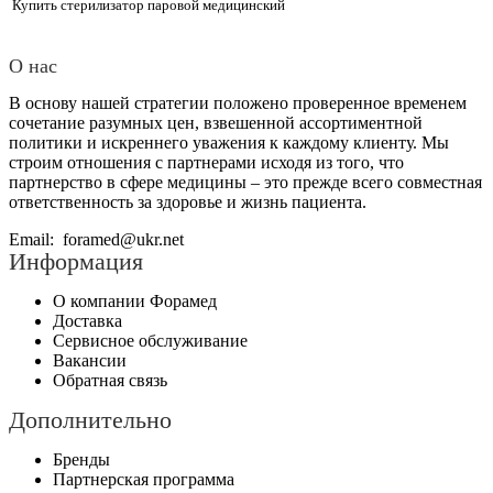
Купить стерилизатор паровой медицинский
Лабораторная диагностика
Пульсоксиметр купить в кривом роге
О нас
Столик приборный СП
Медицинская мебель
Неонатология
Анализатор газов и электролитов
В основу нашей стратегии положено проверенное временем
Стол акушерский DH-C102D–01
Оториноларингология
сочетание разумных цен, взвешенной ассортиментной
Офтальмология
Цифровой флюорографический аппарат
политики и искреннего уважения к каждому клиенту. Мы
Автоматический биохимический анализатор Selectra ProM LITE
Реабилитационное оборудование
строим отношения с партнерами исходя из того, что
Реанимация | Интенсивная терапия
партнерство в сфере медицины – это прежде всего совместная
Цифровой флюорограф цена
дистилляторы
гематологический анализатор
Медицинский аспиратор NEW HOSPIVAC 350 FULL 2
ответственность за здоровье и жизнь пациента.
Рентгенаппараты | Томографы
Стерилизаторы
Пульсоксиметр черкассы
лабораторное оборудование
Email:
foramed@ukr.net
термостат лабораторный
Авторефкератометр HUVITZ HRK-1
Стоматология
Информация
Физиотерапия
Медицинский кислородный концентратор купить
коагулометр
ифа купить
Функциональная диагностика
Банкетка для посетителей BV-3-NATA SL
О компании Форамед
Хирургия
Доставка
Купить кресло гинекологическое
центрифуга лабораторная
биохимический анализатор
Велоэргометр ergoselect 5
Сервисное обслуживание
Вакансии
Медицинские оборудование
микроскоп лабораторный
Обратная связь
Аналоговая рентгенографическая система Aster BK
анализатор газов крови
Набор пробных линз
Дополнительно
Кровать механическая четырехсекционная HBM-2SM
дозатор biohit
Мед аппарат
Бренды
Аппарат высокочастотный электрохирургический ЕХВЧ-120-РХ
Партнерская программа
"Надія-4"