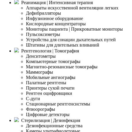
Реанимация | Интенсивная терапия
Аппараты искусственной вентиляции легких
Дефибрилляторы
Инфузионное оборудование
Кислородные концентраторы
Мониторы пациента | Прикроватные мониторы
Пульсоксиметры
Устройства для сонации дыхательных путей
Штативы для длительных вливаний
Рентгенология | Томография
Денситометры
Компьютерные томографы
Магнитно-резонансные томографы
Маммографы
Мобильные ангиографы
Палатные рентгены
Принтеры сухой печати
Рентген оцифровщики
С-дуги
Стационарные рентгенсистемы
Флюорографы
Цифровые детекторы
Стерилизация | Дезинфекция
Дезинфекционные средства
Камеры ультрафиолетовые