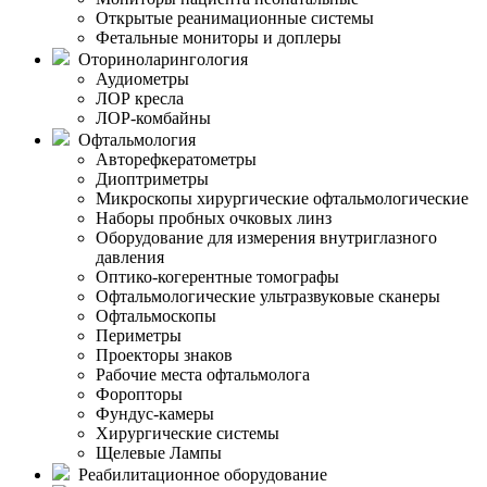
Открытые реанимационные системы
Фетальные мониторы и доплеры
Оториноларингология
Аудиометры
ЛОР кресла
ЛОР-комбайны
Офтальмология
Авторефкератометры
Диоптриметры
Микроскопы хирургические офтальмологические
Наборы пробных очковых линз
Оборудование для измерения внутриглазного
давления
Оптико-когерентные томографы
Офтальмологические ультразвуковые сканеры
Офтальмоскопы
Периметры
Проекторы знаков
Рабочие места офтальмолога
Форопторы
Фундус-камеры
Хирургические системы
Щелевые Лампы
Реабилитационное оборудование