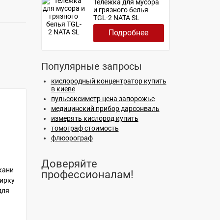
Тележка для мусора
и грязного белья
ТGL-2 NATA SL
Подробнее
Популярные запросы
кислородный концентратор купить
в киеве
пульсоксиметр цена запорожье
медицинский прибор дарсонваль
измерять кислород купить
томограф стоимость
флюорограф
Доверяйте
кани
профессионалам!
тирку
для