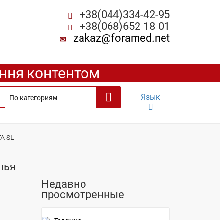
+38(044)334-42-95
+38(068)652-18-01
zakaz@foramed.net
ення контентом
Язык
TA SL
лья
Недавно
просмотренные