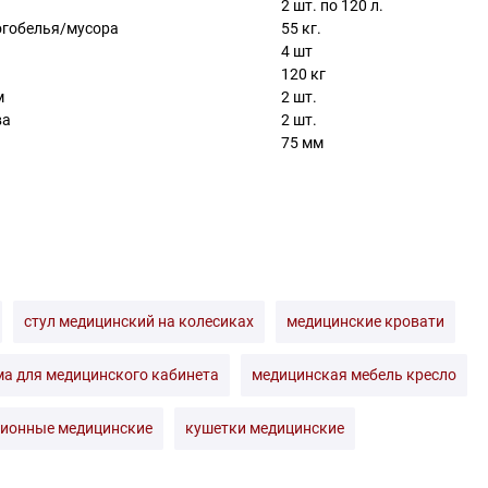
2 шт. по 120 л.
огобелья/мусора
55 кг.
4 шт
120 кг
м
2 шт.
ва
2 шт.
75 мм
стул медицинский на колесиках
медицинские кровати
а для медицинского кабинета
медицинская мебель кресло
ионные медицинские
кушетки медицинские