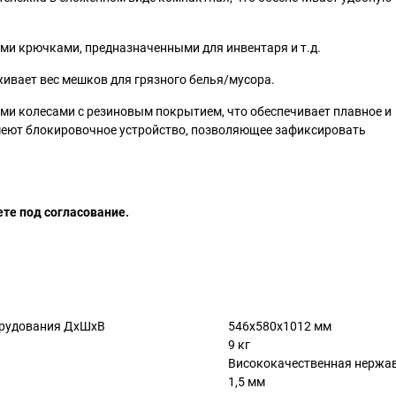
ми крючками, предназначенными для инвентаря и т.д.
ивает вес мешков для грязного белья/мусора.
и колесами с резиновым покрытием, что обеспечивает плавное и
меют блокировочное устройство, позволяющее зафиксировать
те под согласование.
орудования ДхШхВ
546х580х1012 мм
9 кг
Висококачественная нержав
1,5 мм