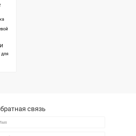
е
ка
евой
ки
 для
братная связь