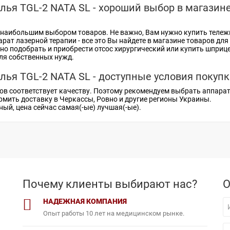
елья ТGL-2 NATA SL - хороший выбор в магазин
 наибольшим выбором товаров. Не важно, Вам нужно купить тележ
арат лазерной терапии
- все это Вы найдете в магазине товаров для
но подобрать и приобрести
отсос хирургический
или
купить шприц
ля собственных нужд.
елья ТGL-2 NATA SL - доступные условия покуп
ов соответствует качеству. Поэтому рекомендуем выбрать
аппарат
рмить доставку в Черкассы, Ровно и другие регионы Украины.
ный, цена
сейчас самая(-ые) лучшая(-ые).
Почему клиенты выбирают нас?
О
НАДЕЖНАЯ КОМПАНИЯ
Опыт работы 10 лет на медицинском рынке.