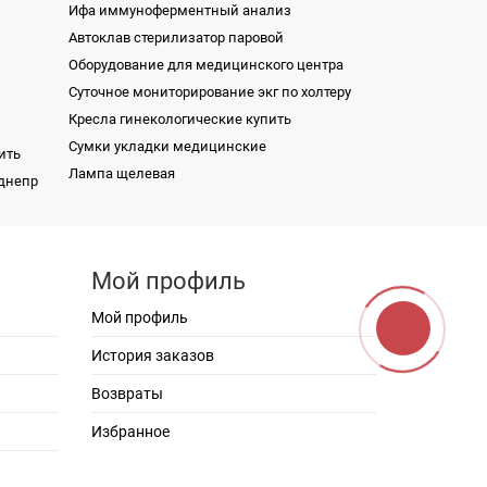
Ифа иммуноферментный анализ
Автоклав стерилизатор паровой
Оборудование для медицинского центра
Суточное мониторирование экг по холтеру
й
Кресла гинекологические купить
Сумки укладки медицинские
ить
Лампа щелевая
днепр
Пн-8
рный
Штатив для длительных вливаний
арат
передвижной ШДВ-П
ови
Ширма односекционная МS-1-NATA SL
ДБ-2
Магнитно-резонансный томограф uMR 580
Мой профиль
| Полностью цифровая система MR 1.5T
Мой профиль
Ширма трисекционная МS-3-NATA SL
Магнитно-резонансный томограф uMR 570
История заказов
| 70 см, апертура большого диаметра, 1,5Т
Монитор пациента ВМ800В
Возвраты
тор
Рабочее место офтальмолога Gamma
Избранное
Master Medinstrus
 IW-
Стерилизатор паровой MO-ST