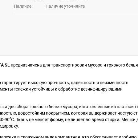
Наличие:
Hаличие уточняйте
TA SL
предназначена для транспортировки мусора и грязного белья
то гарантирует высокую прочность, надежность и неизменность
лементы тележки устойчивы к обработке дезинфицирующими
ешка для сбора грязного белья/мусора, изготовленные из плотной т
ойкостью, водостойким покрытием, которая выдерживает частую с
0-90⁰C. Ткань не меняет форму, не линяет во время стирки. Мешки 
одировку.
 тележка в сложенном виде компактная, что обеспечивает удобную