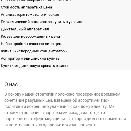
Стоимость аппарата кт цена
Анализаторы гематологические
Биохимический анализатор купить в украине
Дыхательный аппарат ивл
Кювез для новорожденных цена
Набор пробных очковых линз цена
Купить кислородные концентраторы
Аспиратор медицинский купить
Купить медицинскую кровать в киеве
Дистиллятор медицинский цена
Носилки медицинские B04
Лабораторная диагностика
Медицинская мебель
Купить дистиллятор в украине
Мобильный ангиограф EUROAMPLI Alien 3030
О нас
Неонатология
Купить установку стоматологическую
Стол инструментальный TT-2-NATA SL
Оториноларингология
В основу нашей стратегии положено проверенное временем
Стоматологическое оборудование киев
Пульсоксиметр ВР-10М
Офтальмология
сочетание разумных цен, взвешенной ассортиментной
Суточный мониторинг экг
Центрифуга СМ-8 MICROmed для микропробирок Эппендорф
Реабилитационное оборудование
политики и искреннего уважения к каждому клиенту. Мы
дистилляторы
гематологический анализатор
Реанимация | Интенсивная терапия
Аппарат для сокращения мышц
Оцифровщик Fujifilm FCR CAPSULA XLII
строим отношения с партнерами исходя из того, что
Рентгенаппараты | Томографы
лабораторное оборудование
термостат лабораторный
Аппарат кт цена
Центрифуга ELMI CM-6MT с ротором 6М.02 на 24 пробирки
партнерство в сфере медицины – это прежде всего совместная
Стерилизаторы
коагулометр
ифа купить
Аудиометр купить цена
Автоматический анализатор для клинической химии Selectra Pro M
ответственность за здоровье и жизнь пациента.
Стоматология
центрифуга лабораторная
биохимический анализатор