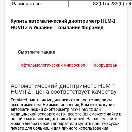
Размеры / вес
182(Ш) х 235(Г) х 4
Купить автоматический диоптриметр HLM-1
HUVITZ в Украине – компания Форамед
Смотрите также
офтальмологический микроскоп
оборудование для 
Автоматический диоптриметр HLM-1
HUVITZ - цена соответствует качеству
ForaMed -
магазин медицинских товаров
с широким
ассортиментом. Не имеет значения, Вам нужно купить
автоматический диоптриметр hlm-1 huvitz или
медицинский велоэргометр
- все это Вы сможете найти в
онлайн-магазине медтехники foramed. На нашем сайте
можно выбрать
эхвч аппарат
или
купить принтер сухой
печати
для больниц и для личного использования.