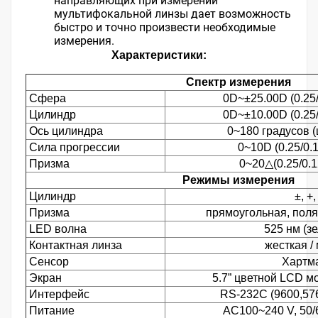
направляющих при измерении
мультифокальной линзы дает возможность
быстро и точно произвести необходимые
измерения.
Характеристики:
Спектр измерения
Сфера
0D~±25.00D (0.25/
Цилиндр
0D~±10.00D (0.25/
Ось цилиндра
0~180 градусов (
Сила прогрессии
0~10D (0.25/0.1
Призма
0~20△(0.25/0.1
Режимы измерения
Цилиндр
±, +, 
Призма
прямоугольная, пол
LED волна
525 нм (з
Контактная линза
жесткая /
Сенсор
Хартм
Экран
5.7” цветной LCD м
Интерфейс
RS-232C (9600,57
Питание
АС100~240 V, 50/