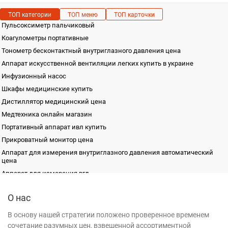
ТОП категории
ТОП меню
ТОП карточки
Пульсоксиметр пальчиковый
Коагулометры портативные
Тонометр бесконтактный внутриглазного давления цена
Аппарат искусственной вентиляции легких купить в украине
Инфузионный насос
Шкафы медицинские купить
Дистиллятор медицинский цена
Медтехника онлайн магазин
Портативный аппарат ивл купить
Прикроватный монитор цена
Аппарат для измерения внутриглазного давления автоматический
цена
Аппарат для измерения вгд
Оцифровщик Fujifilm FCR PRIMA T2
Лабораторная диагностика
Оборудование хирургического кабинета поликлиники
Медицинская мебель
Стол операционный МТ300
О нас
Неонатология
Прибор для измерения глазного давления
Беговая дорожка TrackMaster TMX428/428CP
Оториноларингология
Дозатор биохит
В основу нашей стратегии положено проверенное временем
Стол акушерский DH-C102D–01
Офтальмология
Аппарат электростимуляции мышц
сочетание разумных цен, взвешенной ассортиментной