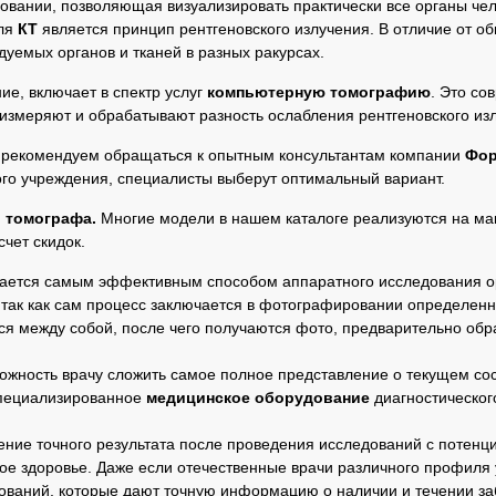
довании, позволяющая визуализировать практически все органы ч
для
КТ
является принцип рентгеновского излучения. В отличие от об
уемых органов и тканей в разных ракурсах.
е, включает в спектр услуг
компьютерную томографию
. Это с
измеряют и обрабатывают разность ослабления рентгеновского изл
, рекомендуем обращаться к опытным консультантам компании
Фор
го учреждения, специалисты выберут оптимальный вариант.
 томографа.
Многие модели в нашем каталоге реализуются на ма
чет скидок.
ается самым эффективным способом аппаратного исследования о
, так как сам процесс заключается в фотографировании определен
ся между собой, после чего получаются фото, предварительно о
ожность врачу сложить самое полное представление о текущем сост
специализированное
медицинское оборудование
диагностическог
ение точного результата после проведения исследований с потен
ое здоровье. Даже если отечественные врачи различного профиля 
дований, которые дают точную информацию о наличии и течении з