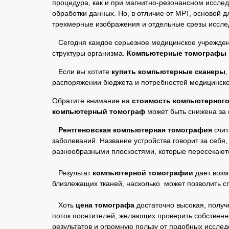
процедура, как и при магнитно-резонансном иссле
обработки данных. Но, в отличие от МРТ, основой 
трехмерные изображения и отдельные срезы исслед
Сегодня каждое серьезное медицинское учреждени
структуры организма.
Компьютерные томографы
Если вы хотите
купить компьютерные сканеры
распоряжении бюджета и потребностей медицинско
Обратите внимание на
стоимость компьютерного
компьютерный томограф
может быть снижена за с
Рентгеновская компьютерная томография
счит
заболеваний. Название устройства говорит за себя
разнообразными плоскостями, которые пересекают
Результат
компьютерной томографии
дает возм
близлежащих тканей, насколько может позволить 
Хоть
цена томографа
достаточно высокая, получ
поток посетителей, желающих проверить собственн
результатов и огромную пользу от подобных иссле