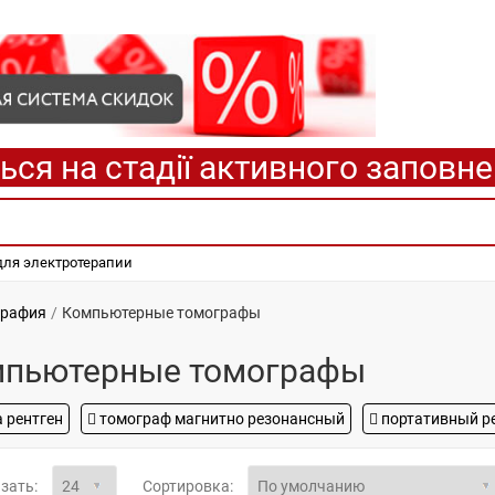
ься на стадії активного заповн
для электротерапии
графия
Компьютерные томографы
пьютерные томографы
а рентген
томограф магнитно резонансный
портативный ре
зать:
Сортировка: