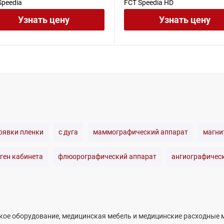
Speedia
FCT Speedia HD
Узнать цену
Узнать цену
оявки пленки
с дуга
маммографический аппарат
магни
ген кабинета
флюорографический аппарат
ангиографичес