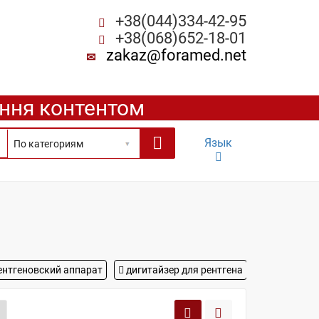
+38(044)334-42-95
+38(068)652-18-01
zakaz@foramed.net
ення контентом
Язык
нтгеновский аппарат
дигитайзер для рентгена
рентген ап