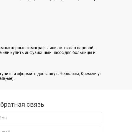
 компьютерные томографы или
автоклав паровой
-
е
или
купить инфузионный насос
для больницы и
 купить
и оформить доставку в Черкассы, Кременчуг
я(-ые).
братная связь