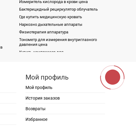
Измеритель кислорода в крови цена
Бактерицидный рециркулятор облучатель
Где купить медицинскую кровать
Наркозно дыхательные аппараты
Физиотерапия аппаратура
Тонометр для измерения внутриглазного
давления цена
 в
Купить компрессор для
рный
Насос инфузионный МЕ600
стоматологической установки
olab
ови
Кровать функциональная трехсекционная
на колесах OSD-94V+OSD-90V
Рабочее место ЛОР врача ST-E500
Мой профиль
Кресло-каталка КВК-1 для
Мой профиль
кий,
транспортировки пациента
Кислородный концентратор 7F-3
История заказов
Магнитно-резонансный томограф uMR 560
 R
| Продвинутый 1.5T MR
Возвраты
 FB-11Е
Механические дозаторы BIOHIT серии
Избранное
mLINE®
Обогреватель для новорождённых HKN-90