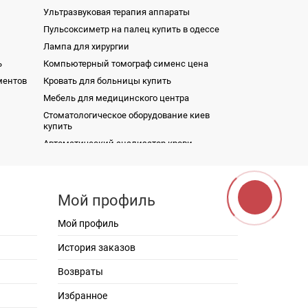
Ультразвуковая терапия аппараты
Пульсоксиметр на палец купить в одессе
Лампа для хирургии
ь
Компьютерный томограф сименс цена
ментов
Кровать для больницы купить
Мебель для медицинского центра
Стоматологическое оборудование киев
купить
Автоматический анализатор крови
oChem
рный
Короткие электроды
ови
Стол инструментальный TT-2MS-NATA SL
Носилки медицинские B06
Мой профиль
Модульный монитор пациента ВМ1000С
Стерилизатор паровой М1-SТ-A
Мой профиль
альная
Стол манипуляционный ТМ-4-NATA SL
История заказов
L
Кушетка для ЛОР процедур КЛОР
Возвраты
Пульсоксиметр BM1000B
Р
Избранное