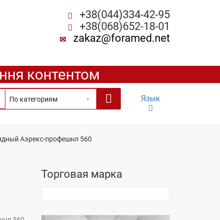
+38(044)334-42-95
+38(068)652-18-01
zakaz@foramed.net
ення контентом
Язык
идный Аэрекс-профешнл 560
Торговая марка
шнл 560