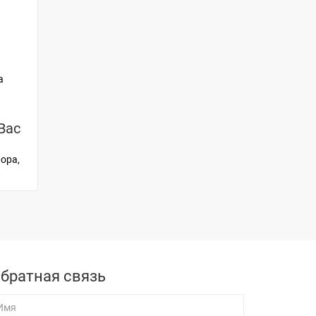
а
Вас
ора,
братная связь