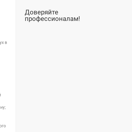
Доверяйте
профессионалам!
ух в
й
ну;
ого