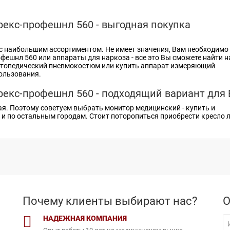
екс-профешнл 560 - выгодная покупка
с наибольшим ассортиментом. Не имеет значения, Вам необходимо
офешнл 560 или
аппараты для наркоза
- все это Вы сможете найти н
ртопедический пневмокостюм
или
купить аппарат измеряющий
пользования.
екс-профешнл 560 - подходящий вариант для 
ая. Поэтому советуем выбрать
монитор медицинский - купить
и
д и по остальным городам. Стоит поторопиться приобрести
кресло л
Почему клиенты выбирают нас?
О
НАДЕЖНАЯ КОМПАНИЯ