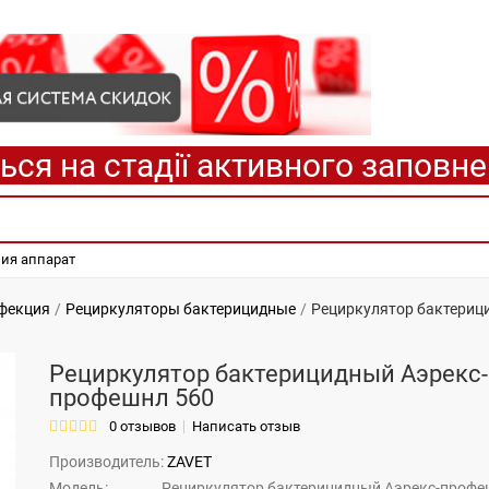
ься на стадії активного заповн
пия аппарат
нфекция
Рециркуляторы бактерицидные
Рециркулятор бактериц
Рециркулятор бактерицидный Аэрекс-
профешнл 560
0 отзывов
Написать отзыв
Производитель:
ZAVET
Модель:
Рециркулятор бактерицидный Аэрекс-профе