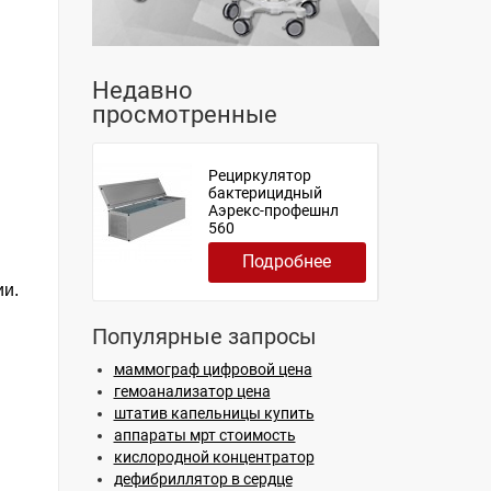
Недавно
просмотренные
Рециркулятор
бактерицидный
Аэрекс-профешнл
560
Подробнее
ии.
Популярные запросы
маммограф цифровой цена
гемоанализатор цена
штатив капельницы купить
аппараты мрт стоимость
кислородной концентратор
дефибриллятор в сердце