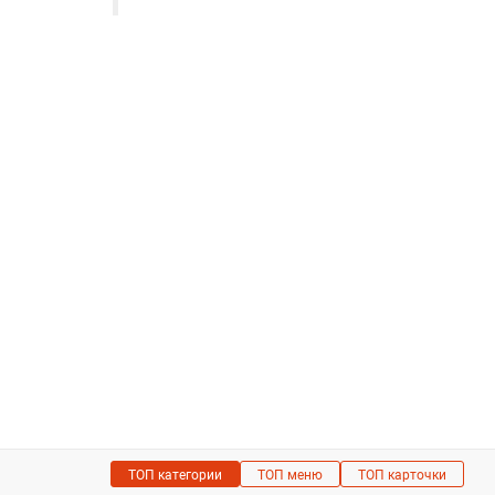
ТОП категории
ТОП меню
ТОП карточки