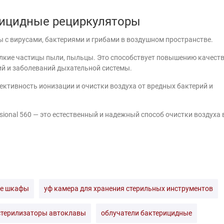
ерицидные рециркуляторы
ы с вирусами, бактериями и грибами в воздушном пространстве.
лкие частицы пыли, пыльцы. Это способствует повышению качест
ий и заболеваний дыхательной системы.
тивность ионизации и очистки воздуха от вредных бактерий и
sional 560 — это естественный и надежный способ очистки воздуха 
е шкафы
уф камера для хранения стерильных инструментов
стерилизаторы автоклавы
облучатели бактерицидные