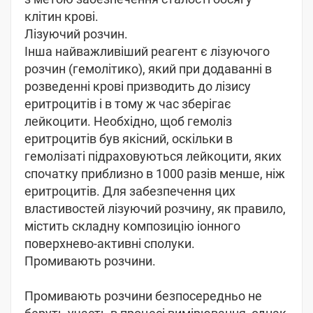
клітин крові.
Лізуючий розчин.
Інша найважливіший реагент є лізуючого
розчин (гемолітико), який при додаванні в
розведенні крові призводить до лізису
еритроцитів і в тому ж час зберігає
лейкоцити. Необхідно, щоб гемоліз
еритроцитів був якісний, оскільки в
гемолізаті підраховуються лейкоцити, яких
спочатку приблизно в 1000 разів менше, ніж
еритроцитів. Для забезпечення цих
властивостей лізуючий розчину, як правило,
містить складну композицію іонного
поверхнево-активні сполуки.
Промивають розчини.
Промивають розчини безпосередньо не