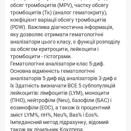
обсяг тромбоцитів (MPV), частку обсягу
тромбоцитів (Тк) (аналог гематокриту),
коефіцієнт варіації обсягу тромбоцитів
(PDW). Важлива діагностична інформація,
яку дозволяє отримати гематологічні
аналізатори цього класу, є функції розподілу
за обсягом еритроцити, лейкоцити і
тромбоцити - гістограми.
Гематологічні аналізатори клас 5-диф.
Основна відмінність гематологічні
аналізаторів 5-диф від аналізаторів 3-диф є
їх Здатність визначати ВСЕ 5 субпопуляцій
лейкоцитів: лімфоцитів (LYM), моноцити
(ПНО), нейтрофіли (Neu), базофіли (БАС) і
еозинофіли (ЕОС), а також їх процентний
зміст LYM%, пН%, Neu%, Bas% і Eos%.
Імпедансний метод підрахунку, відомий
також як лічильник Коултера,