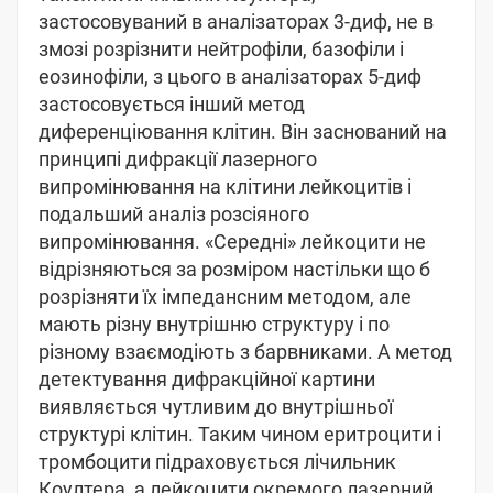
застосовуваний в аналізаторах 3-диф, не в
змозі розрізнити нейтрофіли, базофіли і
еозинофіли, з цього в аналізаторах 5-диф
застосовується інший метод
диференціювання клітин. Він заснований на
принципі дифракції лазерного
випромінювання на клітини лейкоцитів і
подальший аналіз розсіяного
випромінювання. «Середні» лейкоцити не
відрізняються за розміром настільки що б
розрізняти їх імпедансним методом, але
мають різну внутрішню структуру і по
різному взаємодіють з барвниками. А метод
детектування дифракційної картини
виявляється чутливим до внутрішньої
структурі клітин. Таким чином еритроцити і
тромбоцити підраховується лічильник
Коултера, а лейкоцити окремого лазерний