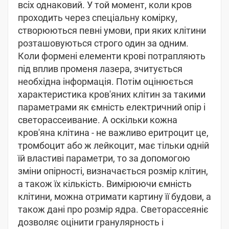
всіх однаковий. У той момент, коли кров
проходить через спеціальну комірку,
створюються певні умови, при яких клітини
розташовуються строго один за одним.
Коли формені елементи крові потрапляють
під вплив променя лазера, зчитується
необхідна інформація. Потім оцінюється
характеристика кров'яних клітин за такими
параметрами як ємність електричний опір і
светорассеивание. А оскільки кожна
кров'яна клітина - не важливо еритроцит це,
тромбоцит або ж лейкоцит, має тільки одній
їй властиві параметри, то за допомогою
зміни опірності, визначається розмір клітин,
а також їх кількість. Вимірюючи ємність
клітини, можна отримати картину її будови, а
також дані про розмір ядра. Светорассеяніє
дозволяє оцінити гранулярность і