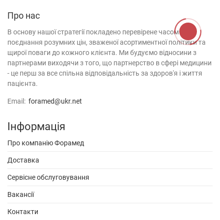
Про нас
В
основу
нашої
стратегії
покладено
перевірене
часом
поєднання
розумних
цін
,
зваженої
асортиментної
політики
та
щирої поваги
до кожного клієнта
.
Ми
будуємо
відносини
з
партнерами
виходячи
з
того
,
що
партнерство
в
сфері
медицини
-
це
перш за все
спільна
відповідальність
за
здоров'я
і
життя
пацієнта
.
Email:
foramed@ukr.net
Інформація
Про компанію Форамед
Доставка
Сервісне обслуговування
Вакансії
Контакти