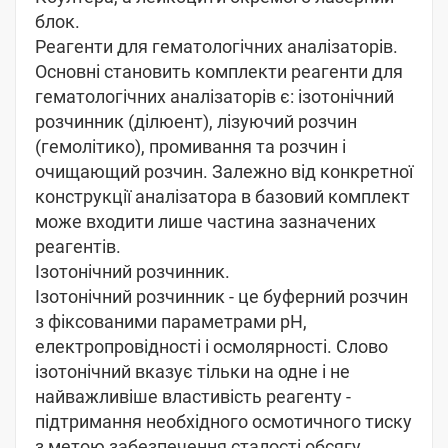
блок.
Реагенти для гематологічних аналізаторів.
Основні становить комплекти реагенти для
гематологічних аналізаторів є: ізотонічний
розчинник (ділюент), лізуючий розчин
(гемолітико), промивання та розчин і
очищающий розчин. Залежно від конкретної
конструкції аналізатора в базовий комплект
може входити лише частина зазначених
реагентів.
Ізотонічний розчинник.
Ізотонічний розчинник - це буферний розчин
з фіксованими параметрами рН,
електропровідності і осмолярності. Слово
ізотонічний вказує тільки на одне і не
найважливіше властивість реагенту -
підтримання необхідного осмотичного тиску
з метою забезпечення сталості обсягу