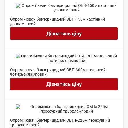
Опромінювач бактерицидний ОБН-150м настінний
дволамповий
Дізнатись ціну
Опромінювач бактерицидний ОБП-300м стельовий
чотирьохламповий
Дізнатись ціну
Опромінювач бактерицидний ОБПе-225м пересувний
трьохламповий