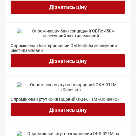
Дізнатись ціну
Опромінювач бактерицидний ОБПе-450м пересувний
шестиламповий
Дізнатись ціну
Опромінювач ртутно-кварцовий ОКН-011М «Сонечко»
Дізнатись ціну