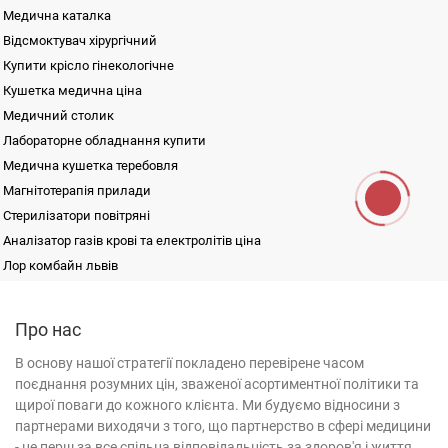
Медична каталка
Відсмоктувач хірургічний
Купити крісло гінекологічне
Кушетка медична ціна
Медичний столик
Лабораторне обладнання купити
Медична кушетка теребовля
Магнітотерапія прилади
Стерилізатори повітряні
Аналізатор газів крові та електролітів ціна
Лор комбайн львів
Хірургічні операційні столи
Монітор пацієнта BM800C
Фізіотерапія
Функціональна діагностика
Купити медичне ліжко
Ширма для кабінетів і палат трисекційна ШП-3
Про нас
Хірургія
Маніпуляційні столики
Мікроскопи хірургічні офтальмологічні
Лабораторна діагностика
В
основу
нашої
стратегії
покладено
перевірене
часом
Стільці медичні купити
Стерилізатор повітряний ГП-160
Медичні меблі
поєднання
розумних
цін
,
зваженої
асортиментної
політики
та
Центрифуга лабораторна купити
Ширми
Неонатологія
щирої поваги
до кожного клієнта
.
Ми
будуємо
відносини
з
Фізіотерапія
Магнітотерапія (апарати)
Офтальмологія
Електроенцефалограф ціна
Ліжко функціональне двосекційне з електроприводом КФ-2Е1
партнерами
виходячи
з
того
,
що
партнерство
в
сфері
медицини
Оториноларингологія
Апарат лазерної терапії
Апарат ультразвукової терапії
Sartorius дозатор
Ультразвукові діагностичні системи
-
це
перш за все
спільна
відповідальність
за
здоров'я
і
життя