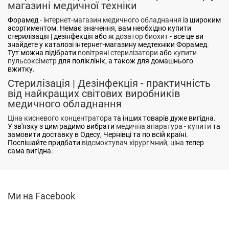
магазині медичної техніки
Форамед -
інтернет-магазин медичного обладнання
із широким
асортиментом. Немає значення, вам необхідно купити
стерилізація | дезінфекція або ж
дозатор биохит
- все це ви
знайдете у каталозі інтернет-магазину медтехніки Форамед.
Тут можна підібрати
повітряні стерилізатори
або
купити
пульсоксіметр
для поліклінік, а також для домашнього
вжитку.
Стерилізація | Дезінфекція - практичність
від найкращих світових виробників
медичного обладнання
Ціна кисневого концентратора
та інших товарів дуже вигідна.
У зв'язку з цим радимо вибрати
медична апаратура - купити
та
замовити доставку в Одесу, Чернівці та по всій країні.
Поспішайте придбати
відсмоктувач хірургічний, ціна
тепер
сама вигідна.
Ми на Facebook