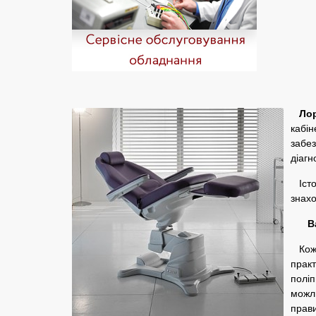
Лор 
кабін
забез
діагн
Істо
знахо
Важл
Кожен
практ
поліп
можли
прави