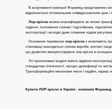
В асортименті компанії Форамед представлено кіл
відрізняються оптимальним співвідношенням ціни і я
Лор-крісла
можна класифікувати за типом трансф
сидіння, положення спинки і підголівника, підлокіт
експлуатації і володіє дуже плавним ходом регулюва
Основною перевагою
лор-крісла
є можливість пр
становищі знаходиться спинка вироби, контакт паці
що дозволяє використовувати лор-крісла в оснащенні
Усі пропоновані моделі мають відмінні експлуатаці
стандартам гігієнічності, процес дезінфекції та чис
Трансформаційні механізми якісні і надійні, каркас 
Купити ЛОР крісло в Україні - компанія Форамед