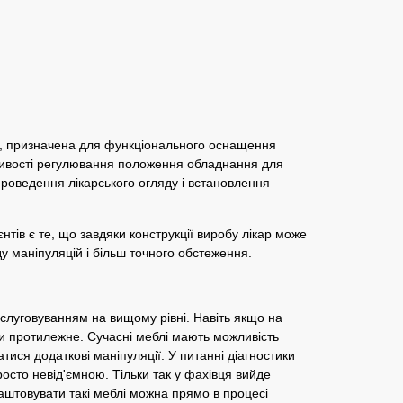
я, призначена для функціонального оснащення
жливості регулювання положення обладнання для
роведення лікарського огляду і встановлення
нтів є те, що завдяки конструкції виробу лікар може
у маніпуляцій і більш точного обстеження.
слуговуванням на вищому рівні. Навіть якщо на
ти протилежне. Сучасні меблі мають можливість
тися додаткові маніпуляції. У питанні діагностики
осто невід'ємною. Тільки так у фахівця вийде
лаштовувати такі меблі можна прямо в процесі