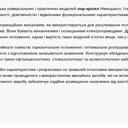
ька універсальних і практичних моделей
лор-крісел
Німецького, Іт
кості, довговічністю і відмінними функціональними характеристика
ормаційних механізмів, які використовуються для регулювання поло
ників. Вони бувають механічними і оснащеними електроприводами. Дру
ння положення, однак і вартість таких моделей істотно вище, ніж у 
иймати повністю горизонтальне положення і оптимальне розташуванн
єнта з підголовником залишається незмінним. Конструкція обладнан
 також офтальмологічних, стоматологічних та косметологічних кабі
йні характеристики і розраховані на тривалий інтенсивне використа
тки може проводитися з використанням звичайних засобів, які не впли
кожного виробу забезпечує надійне розміщення незалежно від якості 