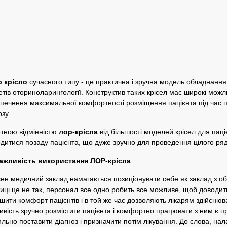
крісло
сучасного типу - це практична і зручна модель обладнанн
етів оториноларингології. Конструктив таких крісел має широкі мо
печення максимальної комфортності розміщення пацієнта під час п
озу.
тною відмінністю
лор-крісла
від більшості моделей крісел для паціє
дитися позаду пацієнта, що дуже зручно для проведення цілого ряд
ивість використання ЛОР-крісла
 медичний заклад намагається позиціонувати себе як заклад з об
иці це не так, персонал все одно робить все можливе, щоб доводи
шити комфорт пацієнтів і в той же час дозволяють лікарям здійснюва
вість зручно розмістити пацієнта і комфортно працювати з ним є пр
льно поставити діагноз і призначити потім лікування. До слова, на