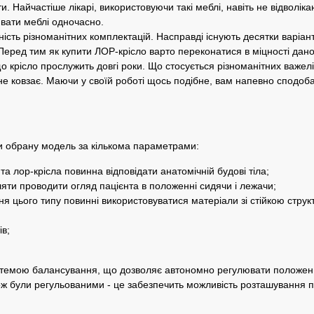
и. Найчастіше лікарі, використовуючи такі меблі, навіть не відволі
вати меблі одночасно.
ть різноманітних комплектацій. Насправді існують десятки варіантів
еред тим як купити ЛОР-крісло варто переконатися в міцності даної
о крісло прослужить довгі роки. Що стосується різноманітних важелі
 не ковзає. Маючи у своїй роботі щось подібне, вам напевно сподоба
ти обрану модель за кількома параметрами:
 лор-крісла повинна відповідати анатомічній будові тіла;
и проводити огляд пацієнта в положенні сидячи і лежачи;
 цього типу повинні використовуватися матеріали зі стійкою структур
в;
истемою балансування, що дозволяє автономно регулювати положен
ож були регульованими - це забезпечить можливість розташування п