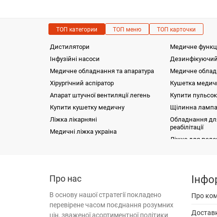
ТОП категории
ТОП меню
ТОП карточки
Дистилятори
Медичне функц
Інфузійні насоси
Дезинфікуючий
Медичне обладнання та апаратура
Медичне облад
Хірургічний аспіратор
Кушетка медичн
Апарат штучної вентиляції легень
Купити пульсок
Купити кушетку медичну
Щілинна лампа
Ліжка лікарняні
Обладнання для
реабілітації
Медичні ліжка украіна
Ліжко для полог
Автоматична мікропланшетна мийка HTI
Фізіотерапія
Обігрівач
Фізіотерапія
ImmunoChem-2600
93C
Функціональна діагностика
Апарат лазерно
Хірургія
Магнітно-резонансний томограф uMR
Кисневий
OMEGA
акумулят
Лабораторна діагностика
Електроенцеф
Про нас
Інфо
Хірургічне об
Медичні меблі
Портативний медичний аспіратор ASKIR
Напівавто
Електрокарді
Лабораторне 
С30
8000
Наркозно-дих
Медичні мебл
Неонатологія
В
основу
нашої
стратегії
покладено
Про ко
Аналізатор га
Кювез
Офтальмологія
перевірене
Світильник операційний хірургічний KD-
часом
поєднання
розумних
Монітор 
Акушерський 
Банкетка мед
Офтальмологія
Біохімічні ана
Апарати ШВЛ 
Аудіометр
202B-2 (II)
Достав
Оториноларингологія
цін
,
зваженої
асортиментної
політики
Відсмокт