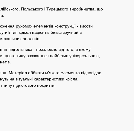
алійського, Польського і Турецького виробництва, що
ми.
ження рухомих елементів конструкції - висоти
гий тип крісел пацієнтів більш зручний в
механічних аналогів.
я підголівника - незалежно від того, в якому
ня цього типу вважається найбільш універсальною,
нетів.
ння. Матеріал оббивки м'якого елемента відповідає
нуть на візуальні характеристики крісла.
і типу підлогового покриття.