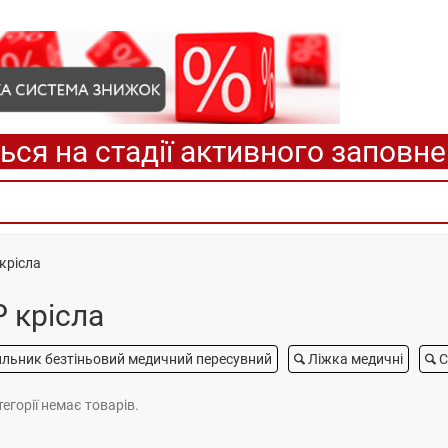
ься на стадії активного заповн
крісла
 крісла
ильник безтіньовий медичний пересувний
Ліжка медичні
С
тегорії немає товарів.