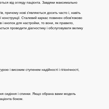
каються від огляду пацієнта. Завдяки максимально
, причому нові з'являються досить часто і, навіть
 конструкції. Сталевий каркас повинен обов'язково
в і кнопок для настройки, то вони, як правило,
ється проводити діагностику і обслуговувати велику
ою і високим ступенем надійності і гігієнічності,
ня сидіння і спинки. Якщо обрана вами модель
ацієнта боком.