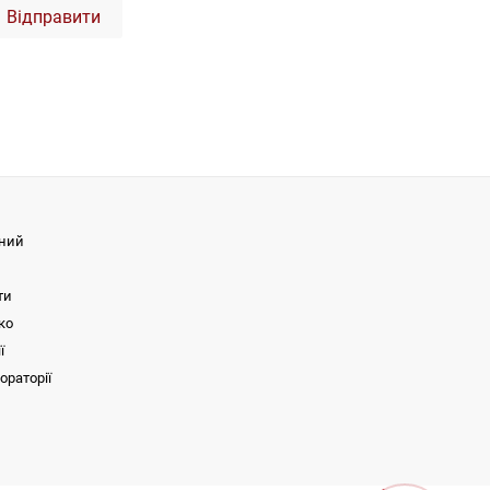
Відправити
чний
ти
ко
ї
раторії
 780 |
Спірометрія
3T