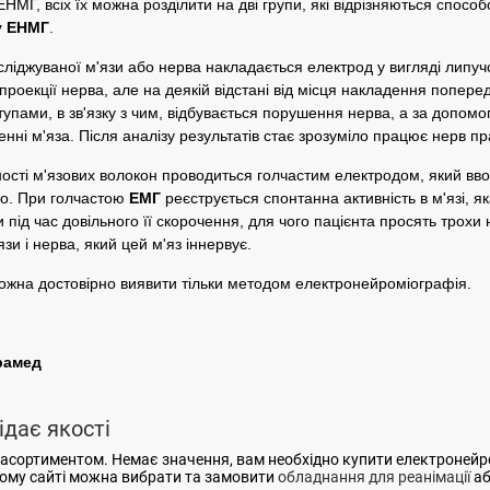
МГ, всіх їх можна розділити на дві групи, які відрізняються способ
у ЕНМГ
.
ліджуваної м'язи або нерва накладається електрод у вигляді липуч
оекції нерва, але на деякій відстані від місця накладення попер
тупами, в зв'язку з чим, відбувається порушення нерва, а за допом
нні м'яза. Після аналізу результатів стає зрозуміло працює нерв п
ності м'язових волокон проводиться голчастим електродом, який вво
но. При голчастою
ЕМГ
реєструється спонтанна активність в м'язі, я
и під час довільного її скорочення, для чого пацієнта просять трох
и і нерва, який цей м'яз іннервує.
можна достовірно виявити тільки методом електронейроміографія.
орамед
ідає якості
асортиментом. Немає значення, вам необхідно купити електроней
шому сайті можна вибрати та замовити
обладнання для реанімації
а