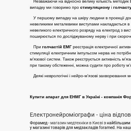
Незважаючи на відносно велику кількість методик ЕН
випадку ми говоримо про
стимуляциону
і
голчаст
У першому випадку на шкіру людини в проекції дос
невеликими металевими виступами накладається в пр
невеликого електричного розряду на електрод з вис
поширюється по досліджуваному нерву і при скороче
При
голчастій ЕМГ
реєстрація електричної актив
стимуляції електричним імпульсом нерва не потріб
м'язової систем. Також реєструється активність м'яз
при такому обстеженні, можна судити про роботу м'яз
Деякі неврологічні і нейро-м'язові захворювання 
Купити апарат для ЕНМГ в Україні - компанія Ф
Електронейроміографи - ціна відпов
Форамед -
магазин медтехніки в Києві
з найбільшим 
у магазині товарів для медзакладів foramed. На на