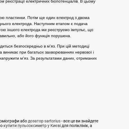
ом реєстрації електричних біопотенціалів. В цьому
ою пластинки. Потім ще один електрод з двома
еднього електрода. Наступним етапом є подача
огою іншого електрода ми реєструємо імпульс, що
равильно, або його функція порушена.
диться безпосередньо в м'яз. При цій методиці
ка виникає при багатьох захворюваннях нервової і
и напружити м'яз. За результатами даних, отриманих
роміографи або
дозатор sartorius
- все це ви знайдете
бо
купити пульсоксиметр у Києві
для поліклінік, а