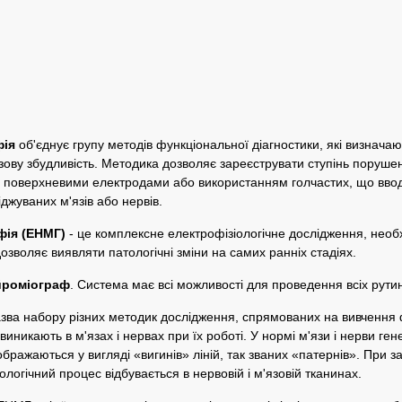
ія
об'єднує групу методів функціональної діагностики, які визначаю
язову збудливість. Методика дозволяє зареєструвати ступінь поруш
з поверхневими електродами або використанням голчастих, що ввод
джуваних м'язів або нервів.
ія (ЕНМГ)
- це комплексне електрофізіологічне дослідження, необ
озволяє виявляти патологічні зміни на самих ранніх стадіях.
йроміограф
. Система має всі можливості для проведення всіх рутин
азва набору різних методик дослідження, спрямованих на вивчення ф
 виникають в м'язах і нервах при їх роботі. У нормі м'язи і нерви ген
бражаються у вигляді «вигинів» ліній, так званих «патернів». При
ологічний процес відбувається в нервовій і м'язовій тканинах.