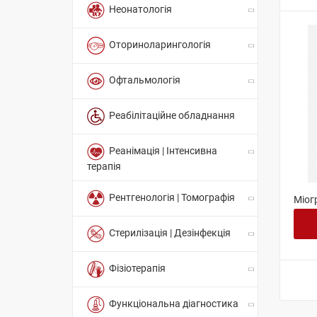
Неонатологія
Оториноларингологія
Офтальмологія
Реабілітаційне обладнання
Реанімація | Інтенсивна
терапія
Рентгенологія | Томографія
Міог
Стерилізація | Дезінфекція
Фізіотерапія
Функціональна діагностика