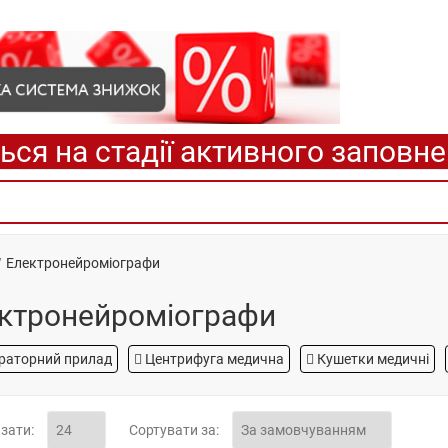
ься на стадії активного заповн
Електронейроміографи
ктронейроміографи
раторний прилад
Центрифуга медична
Кушетки медичні
зати:
Сортувати за: