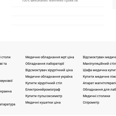
100% виконаних технічних проектів
і столи
Медичне обладнання мрт ціна
Відсмоктувач меди
ві та
Обладнання лабораторії
Маніпуляційний стіл
Відсмоктувач хірургічний ціна
Шафа медична купи
Медичне обладнання україна
Купити медичне ліж
звукової
Купити хірургічний стіл
Апарат магнітотерапі
Електронейроміограф
Обладнання для лабо
украина
Купити пульсоксиметр
Медичні столики
Медичні кушетки ціна
Спірометр
 апаратура
я для малоінвазивної хірургії
Магнітотерапія (апарати)
Магнітно-резонансний томограф uMR
гії)
65 см, апертура великого діаметру, 