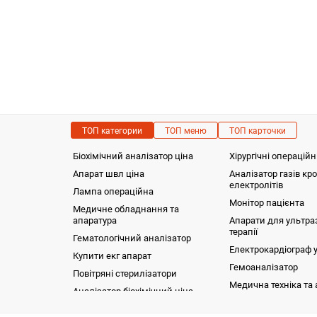
ТОП категории
ТОП меню
ТОП карточки
Біохімічний аналізатор ціна
Хірургічні операційн
Апарат швл ціна
Аналізатор газів кро
електролітів
Лампа операційна
Монітор пацієнта
Медичне обладнання та
апаратура
Апарати для ультра
терапії
Гематологічний аналізатор
Електрокардіограф 
Купити екг апарат
Гемоаналізатор
Повітряні стерилізатори
Медична техніка та
Аналізатор біохімічний ціна
Термостат сухоповітряний ТС-80
Фізіотерапія
Обладнанн
Фізіотерапія
Купити апарат для
(ендохірур
магнітотерапії
Функціональна діагностика