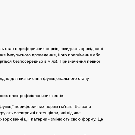
ть стан периферичних нервів, швидкість провідності
ення імпульсного проведення, його пригнічення або
яться безпосередньо в м'яз). Призначення певної
хідне для визначення функціонального стану
них електрофізіологічних тестів.
ункції периферичних нервів і м'язів. Всі вони
ерують електричні потенціали, які під час
 захворюванні ці «патерни» змінюють свою форму. Це