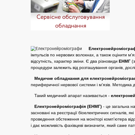
Електронейроміограф
імпульсів по нервових волокнах, а також оцінити м'
відсутність, характер зміни. Є два різновиди
ЕНМГ
(
процедури залежить від розташування органів, дослі
Медичне обладнання для електронейроміограф
периферичної нервової системи і м'язів. Методика д
Такий медичний апарат називається -
електроне
Електронейроміографія (ЕНМГ)
- це загальна н
засновані на реєстрації біоелектричних сигналів, які
проведення обстеження на моніторі комп'ютера відо
і дає можливість фахівцеві визначити, який саме пат