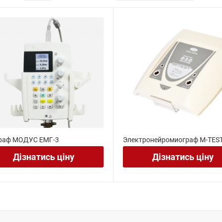
раф МОДУС ЕМГ-3
Электронейромиограф M-TEST
Дізнатись ціну
Дізнатись ціну