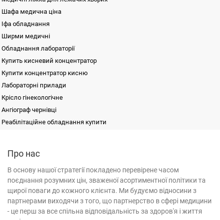
Шафа медична ціна
Іфа обладнання
Ширми медичні
Обладнання лабораторії
Купить кисневий концентратор
Купити концентратор кисню
Лабораторні прилади
Крісло гінекологічне
Ангіограф чернівці
Реабілітаційне обладнання купити
Магнітотерапія прилад
Візок для транспортування пацієнтів ТПБЕ
Фізіотерапія
Функціональна діагностика
Аспіратор хірургічний
Штатив для довготривалих вливань SLI-1-NATA SL
Про нас
Хірургія
Дозатор biohit
Робоче місце офтальмолога HRT-7000 HUVITZ
Лабораторна діагностика
В
основу
нашої
стратегії
покладено
перевірене
часом
Концентратор кисню купити
Верстат для обробки лінз ручний
Медичні меблі
поєднання
розумних
цін
,
зваженої
асортиментної
політики
та
Принтер сухого друку
Стіл-тумба маніпуляційний пересувний ТСМ-6-NATA SL
Неонатологія
щирої поваги
до кожного клієнта
.
Ми
будуємо
відносини
з
Фізіотерапія
Магнітотерапія (апарати)
Офтальмологія
Ліжко лікарняне
Периметр OCTOPUS 900
партнерами
виходячи
з
того
,
що
партнерство
в
сфері
медицини
Оториноларингологія
Апарат лазерної терапії
Апарат ультразвукової терапії
Інфузомат купити
Ліжко механічне чотирьохсекційне HBM-2SM
-
це
перш за все
спільна
відповідальність
за
здоров'я
і
життя
Реанімація | Інтенсивна терапія
Електроенцефалограф
Хірургічне обладнання
Лабораторне обладнання
Медичні меблі
Кювез
Офтальмологія (апарати)
Аудіометр
Обладнання для реанімації
Медичне обладнання (КТ-апарати)
Дезінфікуючі засоби
Реабілітаційне обладнання
Лор-комбайн
Ліжко медичне
Опромінювач бактерицидний
Електронейроміограф
Фетальний монітор
Дистилятор води
Лор-крісло
Інфузомат
Операційний стіл
Пересувний рентген-апарат