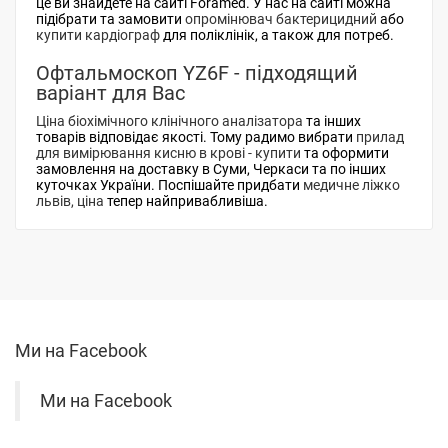
це ви знайдете на сайті Foramed. У нас на сайті можна
підібрати та замовити
опромінювач бактерицидний
або
купити кардіограф
для поліклінік, а також для потреб.
Офтальмоскоп YZ6F - підходящий
варіант для Вас
Ціна біохімічного клінічного аналізатора
та інших
товарів відповідає якості. Тому радимо вибрати
прилад
для вимірювання кисню в крові - купити
та оформити
замовлення на доставку в Суми, Черкаси та по інших
куточках України. Поспішайте придбати
медичне ліжко
львів, ціна
тепер найпривабливіша.
Ми на Facebook
Ми на Facebook