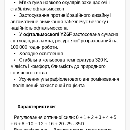
•
М'яка гума навколо окулярів захищає очі і
стабілізує офтальмоскоп
•
Застосування противібраційного дизайну і
автоматичне вимикання забезпечує безпеку і
надійність офтальмоскопа
•
У
офтальмоскопі YZ6F
застосована сучасна
світлодіодна лампа, ресурс якої розрахований на
100 000 годин роботи.
•
Холодне освітлення
•
Стабільна кольорова температура 320 К,
м'якість і комфорт, близькість до природного
сонячного світла.
•
Усунення ультрафіолетового випромінювання
і поліпшений захист очей пацієнта
Характеристики:
Регулювання оптичної сили: 0 + 1 + 2 + 3 + 4 + 5
+ 6 + 8 +10 + 12 + 16 + 20 -25 - 35D