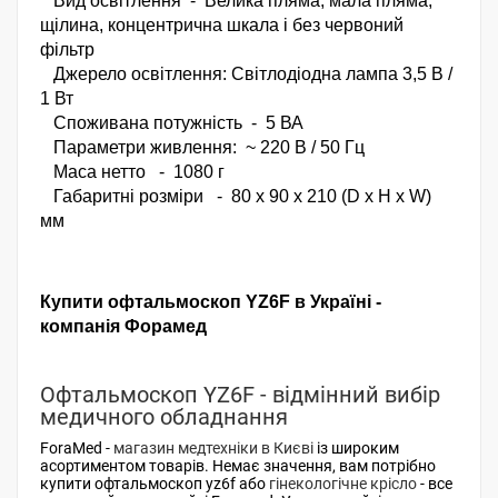
Вид освітлення - Велика пляма, мала пляма,
щілина, концентрична шкала і без червоний
фільтр
Джерело освітлення: Світлодіодна лампа 3,5 В /
1 Вт
Споживана потужність
-
5 ВА
Параметри живлення:
~ 220 В / 50 Гц
Маса нетто
-
1080 г
Габаритні розміри
-
80 х 90 х 210 (D x H x W)
мм
Купити офтальмоскоп YZ6F в Україні -
компанія Форамед
Офтальмоскоп YZ6F - відмінний вибір
медичного обладнання
ForaMed -
магазин медтехніки в Києві
із широким
асортиментом товарів. Немає значення, вам потрібно
купити офтальмоскоп yz6f або
гінекологічне крісло
- все