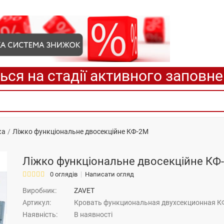
ься на стадії активного заповн
ка
Ліжко функціональне двосекційне КФ-2М
Ліжко функціональне двосекційне КФ
0 оглядів
Написати огляд
Виробник:
ZAVET
Артикул:
Кровать функциональная двухсекционная К
Наявність:
В наявності