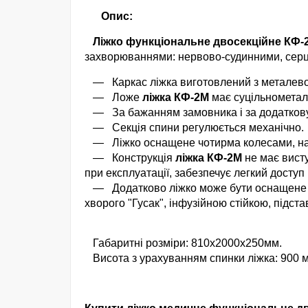
Опис:
Ліжко функціональне двосекційне КФ-
захворюваннями: нервово-судинними, серц
— Каркас ліжка виготовлений з металево
— Ложе
ліжка КФ-2М
має суцільнометалев
— За бажанням замовника і за додаткову 
— Секція спини регулюється механічно.
— Ліжко оснащене чотирма колесами, на д
— Конструкція
ліжка КФ-2М
не має вист
при експлуатації, забезпечує легкий доступ
— Додатково ліжко може бути оснащене м
хворого "Гусак", інфузійною стійкою, підста
Габаритні розміри: 810х2000х250мм.
Висота з урахуванням спинки ліжка: 900 