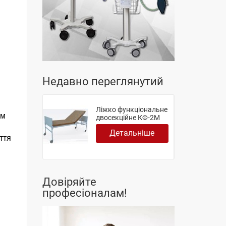
Недавно переглянутий
Ліжко функціональне
вм
двосекційне КФ-2М
Детальніше
ття
Довіряйте
професіоналам!