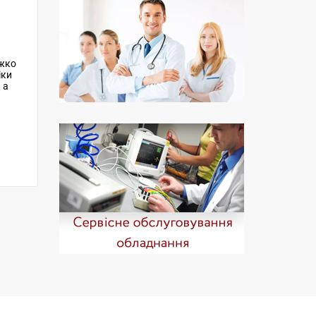
іжко
іки
 а