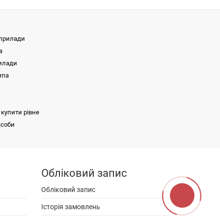
 прилади
а
рилади
мпа
купити рівне
асоби
Електрокардіограф BЕ300А
Апарат лазерний скануючий
двоканальний "Медик-2К"
Монітори пацієнта | Приліжкові монітори
Обліковий запис
пересувний
ор
Автоматична станція дезінфекції Saner
й
чний
Обліковий запис
Small
ляційний
ьмоскоп
Аналізатор газів крові та електролітів OPTI
Історія замовлень
CCA-TS
ор
чна
на лампа
парат
400