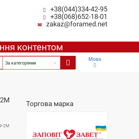
+38(044)334-42-95
+38(068)652-18-01
zakaz@foramed.net
ення контентом
Мова
-2М
Торгова марка
Ф-2М