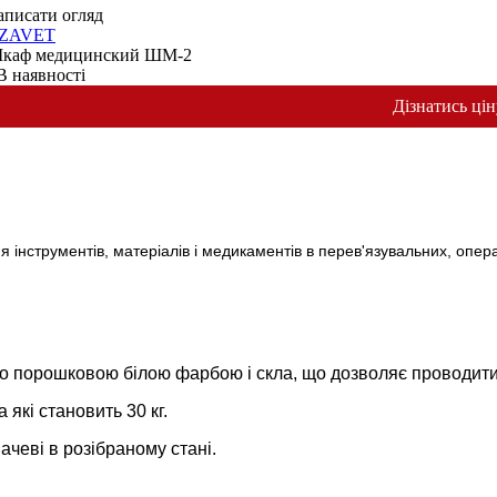
аписати огляд
ZAVET
каф медицинский ШМ-2
В наявності
Дізнатись цін
інструментів, матеріалів і медикаментів в перев'язувальних, опера
порошковою білою фарбою і скла, що дозволяє проводити 
кі становить 30 кг.
ачеві в розібраному стані.