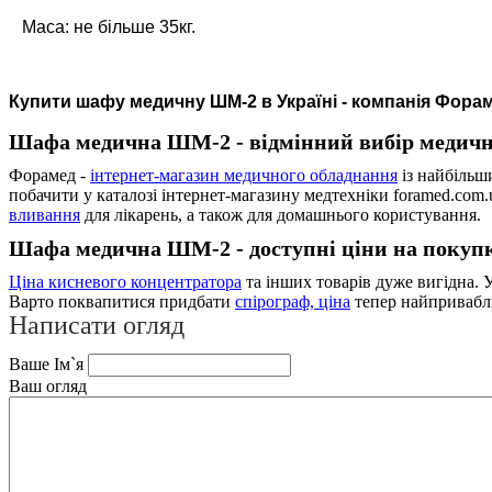
Маса: не більше 35кг.
Купити шафу медичну ШМ-2 в Україні - компанія Фора
Шафа медична ШМ-2 - відмінний вибір медичн
Форамед -
інтернет-магазин медичного обладнання
із найбільш
побачити у каталозі інтернет-магазину медтехніки foramed.com.
вливання
для лікарень, а також для домашнього користування.
Шафа медична ШМ-2 - доступні ціни на покупк
Ціна кисневого концентратора
та інших товарів дуже вигідна. 
Варто поквапитися придбати
спірограф, ціна
тепер найпривабл
Написати огляд
Ваше Ім`я
Ваш огляд