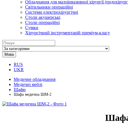
Обладнання для малоінвазивної хірургії (ендохірургі
Світильники операційні
Системи електрохірургічні
Столи акушерські
Столи операційні
Сумки
Хірургічний інструментарій преміум-класу
Мова
RUS
UKR
Медичне обладнання
Медичні меблі
Шафи
Шафа медична ШМ-2
Шафа