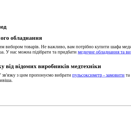
мед
ого обладнання
им вибором товарів. Не важливо, вам потрібно купити шафа ме
ua. У нас можна підібрати та придбати
медичне обладнання та в
у від відомих виробників медтехніки
У зв'язку з цим пропонуємо вибрати
пульсоксиметр - замовити
та 
ивіша.