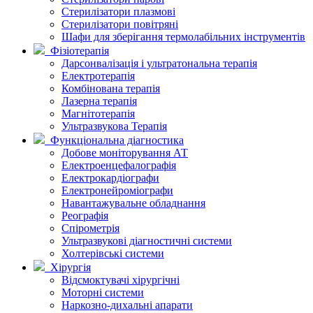
Стерилізатори плазмові
Стерилізатори повітряні
Шафи для зберігання термолабільних інструментів
Фізіотерапія
Дарсонвалізація і ультратональна терапія
Електротерапія
Комбінована терапія
Лазерна терапія
Магнітотерапія
Ультразвукова Терапія
Функціональна діагностика
Добове моніторування АТ
Електроенцефалографія
Електрокардіографи
Електронейроміографи
Навантажувальне обладнання
Реографія
Спірометрія
Ультразвукові діагностичні системи
Холтерівські системи
Хірургія
Відсмоктувачі хірургічні
Моторні системи
Наркозно-дихальні апарати