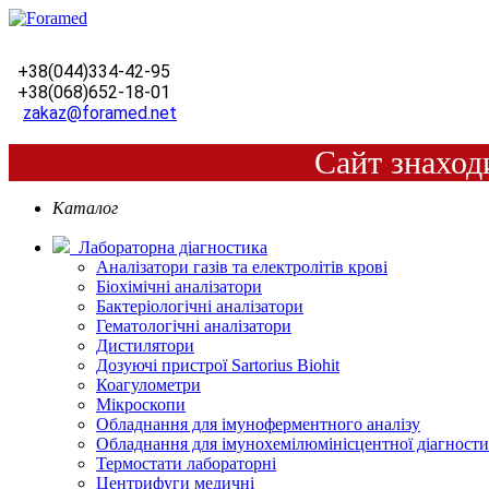
+38(044)334-42-95
+38(068)652-18-01
zakaz@foramed.net
Сайт знаход
Каталог
Лабораторна діагностика
Аналізатори газів та електролітів крові
Біохімічні аналізатори
Бактеріологічні аналізатори
Гематологічні аналізатори
Дистилятори
Дозуючі пристрої Sartorius Biohit
Коагулометри
Мікроскопи
Обладнання для імуноферментного аналізу
Обладнання для імунохемілюмінісцентної діагност
Термостати лабораторні
Центрифуги медичні