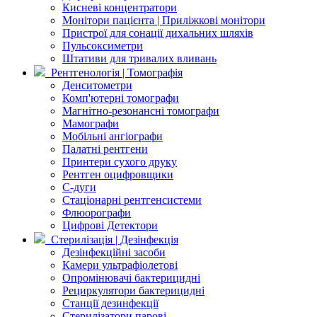
Кисневі концентратори
Монітори пацієнта | Приліжкові монітори
Пристрої для сонації дихальних шляхів
Пульсоксиметри
Штативи для тривалих вливань
Рентгенологія | Томографія
Денситометри
Комп'ютерні томографи
Магнітно-резонансні томографи
Мамографи
Мобільні ангіографи
Палатні рентгени
Принтери сухого друку
Рентген оцифровщики
С-дуги
Стаціонарні рентгенсистеми
Флюорографи
Цифрові Детектори
Стерилізація | Дезінфекція
Дезінфекційні засоби
Камери ультрафіолетові
Опромінювачі бактерицидні
Рециркулятори бактерицидні
Станції дезинфекції
Стерилізатори парові