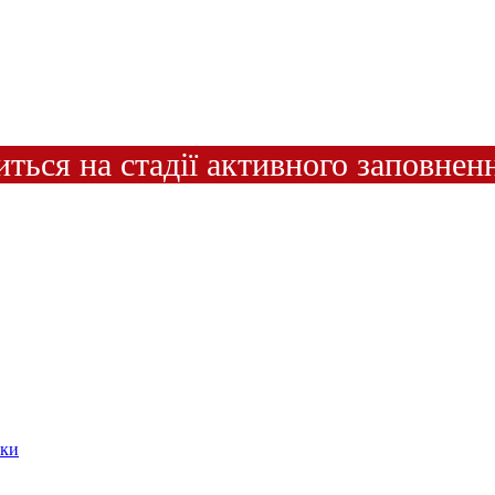
иться на стадії активного заповнен
ики