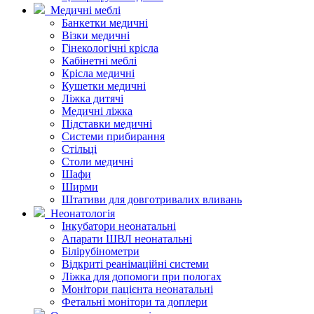
Медичні меблі
Банкетки медичні
Візки медичні
Гінекологічні крісла
Кабінетні меблі
Крісла медичні
Кушетки медичні
Ліжка дитячі
Медичні ліжка
Підставки медичні
Системи прибирання
Стільці
Столи медичні
Шафи
Ширми
Штативи для довготривалих вливань
Неонатологія
Інкубатори неонатальні
Апарати ШВЛ неонатальні
Білірубінометри
Відкриті реанімаційні системи
Ліжка для допомоги при пологах
Монітори пацієнта неонатальні
Фетальні монітори та доплери