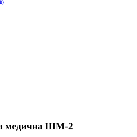
ї)
 медична ШМ-2