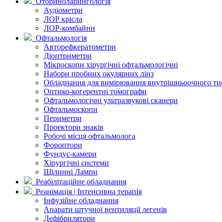
Оториноларингологія
Аудіометри
ЛОР крісла
ЛОР-комбайни
Офтальмологія
Авторефкератометри
Діоптриметри
Мікроскопи хірургічні офтальмологічні
Набори пробних окулярних лінз
Обладнання для вимірювання внутрішньоочного ти
Оптико-когерентні томографи
Офтальмологічні ультразвукові сканери
Офтальмоскопи
Периметри
Проектори знаків
Робочі місця офтальмолога
Фороптори
Фундус-камери
Хірургічні системи
Щілинні Лампи
Реабілітаційне обладнання
Реанімація | Інтенсивна терапія
Інфузійне обладнання
Апарати штучної вентиляції легенів
Дефібрилятори