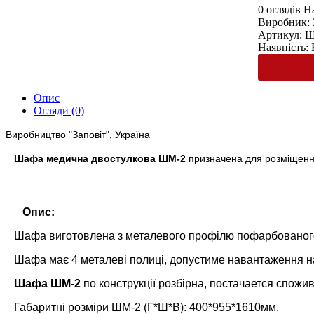
0 оглядів
Н
Виробник:
Артикул:
Ш
Наявність:
Опис
Огляди (0)
Виробництво "Заповіт", Україна
Шафа медична двостулкова ШМ-2
призначена для розміщення 
Опис:
Шафа виготовлена з металевого профілю пофарбованого 
Шафа має 4 металеві полиці, допустиме навантаження на я
Шафа ШМ-2
по конструкції розбірна, постачается спожив
Габаритні розміри ШМ-2 (Г*Ш*В): 400*955*1610мм.