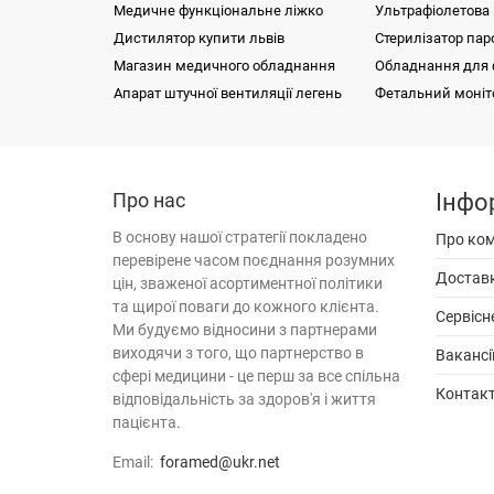
Медичне функціональне ліжко
Ультрафіолетова
Дистилятор купити львів
Стерилізатор па
Магазин медичного обладнання
Обладнання для ф
Апарат штучної вентиляції легень
Фетальний моніт
Ліжко з електроприводом з металевим
Фізіотерапія
Дозуючі пр
Фізіотерапія
ложем TAMI
Функціональна діагностика
Апарат лазерно
Електрок
Хірургія
Механічні дозатори BIOHIT серії mLINE®
Спірометр
Лабораторна діагностика
Електроенцеф
Про нас
Система холтерівського моніторування
Інфо
Хірургічне об
Система р
Медичні меблі
«ECGpro S12»
Електрокарді
Лабораторне 
томографі
Наркозно-дих
Медичні мебл
Неонатологія
В
основу
нашої
стратегії
покладено
Про ко
Біохімічний аналізатор HTI BioChem SA
модифіка
Аналізатор га
Кювез
Офтальмологія
перевірене
часом
поєднання
розумних
Акушерський 
Банкетка мед
Офтальмологія
Візок для перевезення балонів ТДБ-2
OPTOTEK 
Біохімічні ана
Апарати ШВЛ 
Аудіометр
Достав
Оториноларингологія
цін
,
зваженої
асортиментної
політики
Гінекологічне 
Діоптриметр
Обладнання дл
Мамографи
Моторні 
Реанімація | Інтенсивна терапія
Центрифуга л
Медичне обла
та
щирої поваги
до кожного клієнта
.
Сервісн
Крісло медич
ШВЛ
Дезінфікуючі 
Рентгенологія | Томографія
Апарат для місцевої дарсонвалізації
Реограф К
Ми
будуємо
відносини
з
партнерами
Магнітно рез
Реабілітаційн
Корона-С стаціонарний
Кушетки меди
Дефібрилятор
УФ-камера
Стерилізація | Дезінфекція
виходячи
з
того
,
що
партнерство
в
Відсмокт
Вакансі
Ангіограф
Реабілітаційне обладнання
Щілинна лампа Huvitz HS-7000
електричн
сфері
медицини
-
це
перш за все
спільна
Контак
відповідальність
за
здоров'я
і
життя
пацієнта
.
Email:
foramed@ukr.net