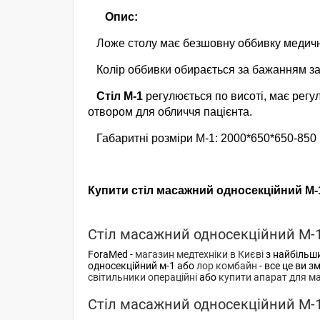
Опис:
Ложе столу має безшовну оббивку медичн
Колір оббивки обирається за бажанням з
Стіл М-1
регулюється по висоті, має регул
отвором для обличчя пацієнта.
Габаритні розміри М-1: 2000*650*650-850
Купити стіл масажний односекційний М-1
Стіл масажний односекційний М-1
ForaMed -
магазин медтехніки в Києві
з найбільш
односекційний м-1 або
лор комбайн
- все це ви 
світильники операційні
або
купити апарат для ма
Стіл масажний односекційний М-1