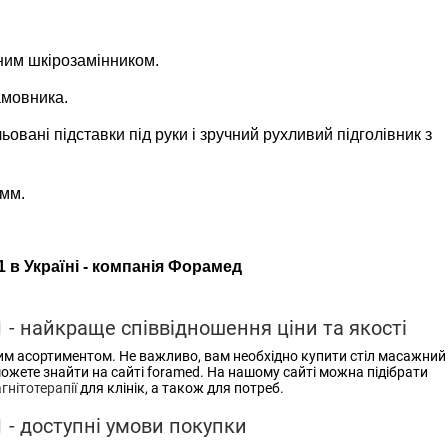
им шкірозамінником.
амовника.
ьовані підставки під руки і зручний рухливий підголівник з
 мм.
 в Україні - компанія Форамед
 - найкраще співвідношення ціни та якості
им асортиментом. Не важливо, вам необхідно купити стіл масажний
зможете знайти на сайті foramed. На нашому сайті можна підібрати
гнітотерапії
для клінік, а також для потреб.
 - доступні умови покупки