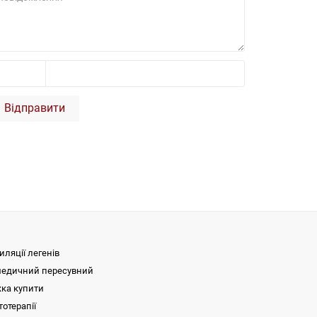
Відправити
иляції легенів
медичний пересувний
жка купити
тотерапії