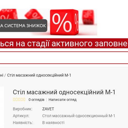
ься на стадії активного заповн
ні
Стіл масажний односекційний М-1
Стіл масажний односекційний М-1
0 оглядів
Написати огляд
Виробник:
ZAVET
Артикул:
Стол массажный односекционный М-1
Наявність:
В наявності