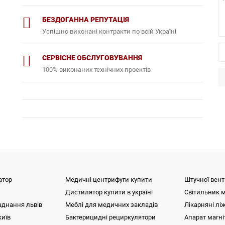
БЕЗДОГАННА РЕПУТАЦІЯ
Успішно виконані контракти по всій Україні
СЕРВІСНЕ ОБСЛУГОВУВАННЯ
100% виконаних технічних проектів
атор
Медичні центрифуги купити
Штучної вент
Дистилятор купити в україні
Світильник 
аднання львів
Меблі для медичних закладів
Лікарняні лі
иїв
Бактерицидні рециркулятори
Апарат магні