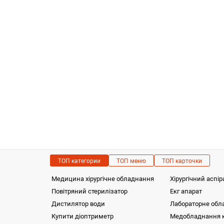
ТОП категории
ТОП меню
ТОП карточки
Медицина хірургічне обладнання
Хірургічний аспір
Повітряний стерилізатор
Екг апарат
Дистилятор води
Лабораторне обл
Купити діоптриметр
Медобладнання к