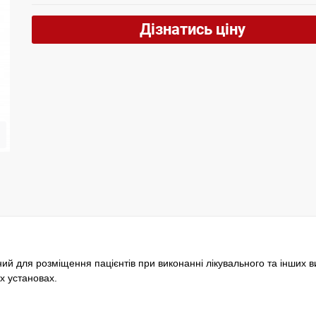
Дізнатись ціну
й для розміщення пацієнтів при виконанні лікувального та інших в
х установах.