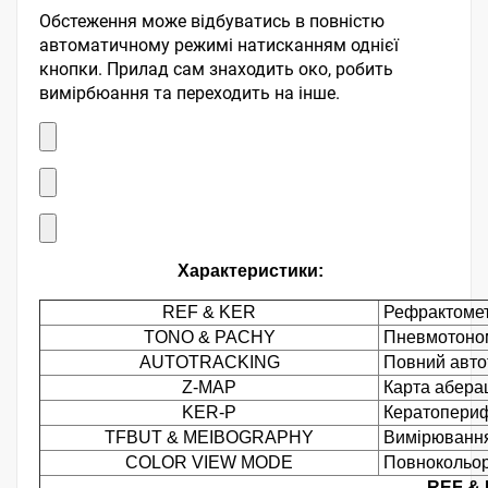
Обстеження може відбуватись в повністю
автоматичному режимі натисканням однієї
кнопки. Прилад сам знаходить око, робить
вимірбюання та переходить на інше.
Характеристики:
REF & KER
Рефрактометр
TONO & PACHY
Пневмотономе
AUTOTRACKING
Повний автот
Z-MAP
Карта аберац
KER-P
Кератопериф
TFBUT & MEIBOGRAPHY
Вимірювання 
COLOR VIEW MODE
Повнокольоро
REF &