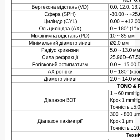
Вертексна відстань (VD)
0.0, 12.0, 13.
Сфера (SPH)
-30.00 ~ +25.
Циліндр (CYL)
0.00 ~ ±12.00
Ось циліндра (AX)
0 ~ 180° (1° к
Міжзінична відстань (PD)
10 ~ 85 мм
Мінімальний діаметр зіниці
Ø2.0 мм
Радіус кривизни
5.0 ~ 13.0 мм
Сила рефракції
25.96D~67.50D
Рогівковий астигматизм
0.0 ~ -15.00 D
AX рогівки
0 ~ 180° (крок
Діаметр зіниці
2.0 ~ 14.0 мм
TONO & 
1 ~ 60 mmHg 
Діапазон ВОТ
Крок 1 mmHg
Точність ±5
300 ~ 800 μ
Діапазон пахіметрії
Крок 1 μm
Точність ±10.
Техні