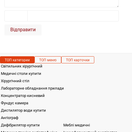
Відправити
ТОП категории
ТОП меню
ТОП карточки
Світильник хірургічний
Медичні столи купити
Хірургічний стіл
Лабораторне обладнання прилади
Концентратор кисневий
Фундус камера
Дистилятор води купити
Ангіограф
Дефібрилятор купити
Меблі медичні
Медична техніка ангіограф ціна
Імуноферментний аналізатор