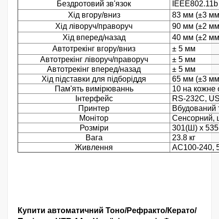
Бездротовий зв'язок
IEEE802.11b
Хід вгору/вниз
83 мм (±3 мм
Хід ліворуч/праворуч
90 мм (±2 мм
Хід вперед/назад
40 мм (±2 мм
Автотрекінг вгору/вниз
± 5 мм
Автотрекінг ліворуч/праворуч
± 5 мм
Автотрекінг вперед/назад
± 5 мм
Хід підставки для підборіддя
65 мм (±3 мм
Пам'ять вимірюваннь
10 на кожне 
Інтерфейс
RS-232C, USB 
Принтер
Вбудований т
Монітор
Сенсорний, щ
Розміри
301(Ш) x 535
Вага
23.8 кг
Живлення
AC100-240, 5
Купити автоматичний Тоно/Рефракто/Керато/