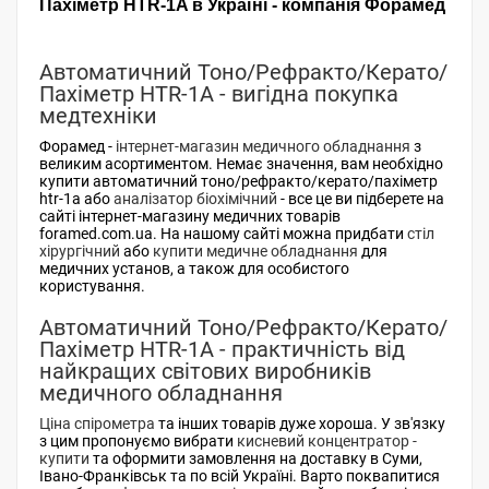
Пахіметр HTR-1A в Україні - компанія Форамед
Автоматичний Тоно/Рефракто/Керато/
Пахіметр HTR-1A - вигідна покупка
медтехніки
Форамед -
інтернет-магазин медичного обладнання
з
великим асортиментом. Немає значення, вам необхідно
купити автоматичний тоно/рефракто/керато/пахіметр
htr-1a або
аналізатор біохімічний
- все це ви підберете на
сайті інтернет-магазину медичних товарів
foramed.com.ua. На нашому сайті можна придбати
стіл
хірургічний
або
купити медичне обладнання
для
медичних установ, а також для особистого
користування.
Автоматичний Тоно/Рефракто/Керато/
Пахіметр HTR-1A - практичність від
найкращих світових виробників
медичного обладнання
Ціна спірометра
та інших товарів дуже хороша. У зв'язку
з цим пропонуємо вибрати
кисневий концентратор -
купити
та оформити замовлення на доставку в Суми,
Івано-Франківськ та по всій Україні. Варто поквапитися