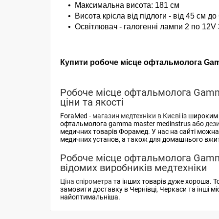
•
Максимальна висота: 181 см
•
Висота крісла від підлоги - від 45 см до
•
Освітлювач - галогенні лампи 2 по 12V
Купити
робоче місце офтальмолога Gamm
Робоче місце офтальмолога Gamma
ціни та якості
ForaMed -
магазин медтехніки в Києві
із широким 
офтальмолога gamma master medinstrus або
дез
медичних товарів Форамед. У нас на сайті можн
медичних установ, а також для домашнього вжи
Робоче місце офтальмолога Gamma 
відомих виробників медтехніки
Ціна спірометра
та інших товарів дуже хороша. 
замовити доставку в Чернівці, Черкаси та інші м
найоптимальніша.