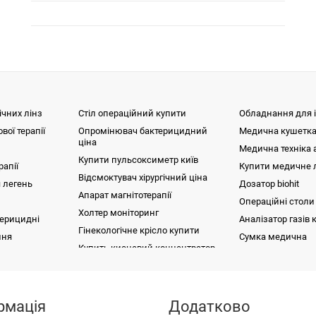
ічних лінз
Стіл операційний купити
Обладнання для 
вої терапії
Опромінювач бактерицидний
Медична кушетка
ціна
Медична техніка 
Купити пульсоксиметр київ
рапії
Купити медичне 
Відсмоктувач хірургічний ціна
 легень
Дозатор biohit
Апарат магнітотерапії
Операційні столи
Холтер моніторинг
терицидні
Аналізатор газів 
Гінекологічне крісло купити
ння
Сумка медична
Купить кисневий концентратор
шерський DH-C102
Магнітотерапія (апарати)
Кисневий концентратор JAY-5AW (c
кисневим датчиком)
ї терапії
 для новонароджених серія HKN-
Апарат ультразвукової терапії
Аналізатор газів крові та електроліт
CCA-TS
алограф
Електронейроміограф
Спірометр
вач бактерицидний ОБН-150м
рмація
Додатково
ладнання
Операційний стіл
Світильник медичний 
й дволамповий
Крісло гінекологічне механічне GC