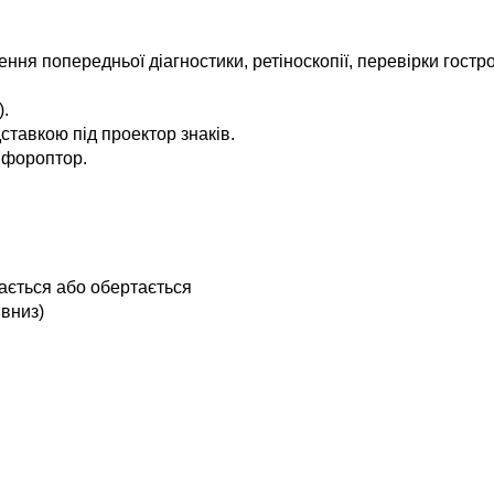
ення попередньої діагностики, ретіноскопії, перевірки гостр
).
ставкою під проектор знаків.
 фороптор.
ається або обертається
 вниз)