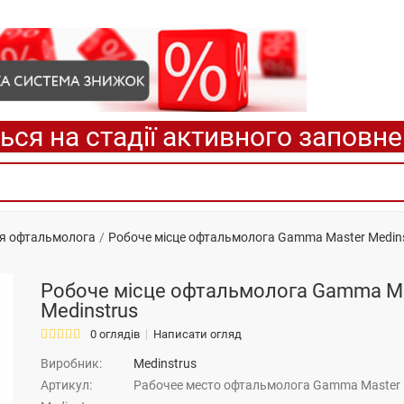
ься на стадії активного заповн
ця офтальмолога
Робоче місце офтальмолога Gamma Master Medin
Робоче місце офтальмолога Gamma M
Medinstrus
0 оглядів
Написати огляд
Виробник:
Medinstrus
Артикул:
Рабочее место офтальмолога Gamma Master