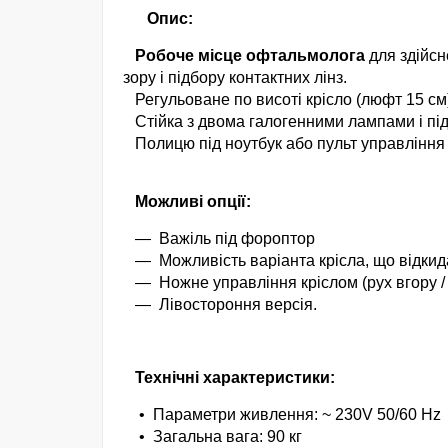
Опис:
Робоче місце офтальмолога
для здійсн
зору і підбору контактних лінз.
Регульоване по висоті крісло (люфт 15 см
Стійка з двома галогенними лампами і під
Полицю під ноутбук або пульт управління
Можливі опції:
— Важіль під фороптор
—
Можливість варіанта крісла, що
відкид
—
Ножне управління кріслом (рух вгору /
—
Лівостороння версія.
Технічні характеристики:
•
Параметри живлення: ~ 230V 50/60 Hz
•
Загальна вага: 90 кг