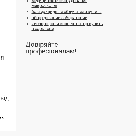
медицинское оборудование
микроскопы
бактерицидные облучатели купить
оборудование лабораторий
кислородный концентратор купить
в харькове
Довіряйте
професіоналам!
ня
я
від
аз