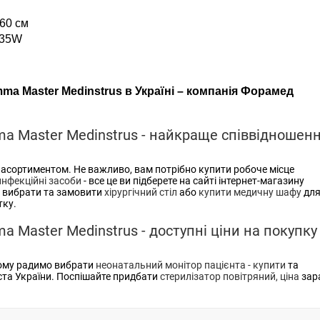
 60 см
 35W
a Master Medinstrus в Україні – компанія Форамед
 Master Medinstrus - найкраще співвідношен
асортиментом. Не важливо, вам потрібно купити робоче місце
инфекційні засоби
- все це ви підберете на сайті інтернет-магазину
а вибрати та замовити
хірургічний стіл
або
купити медичну шафу
дл
тку.
Master Medinstrus - доступні ціни на покупку 
Тому радимо вибрати
неонатальний монітор пацієнта - купити
та
іста України. Поспішайте придбати
стерилізатор повітряний, ціна
зар