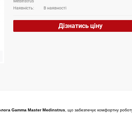
Medinstrus
Наявність:
В наявності
Дізнатись ціну
лога Gamma Master Medinstrus
, що забезпечує комфортну робот