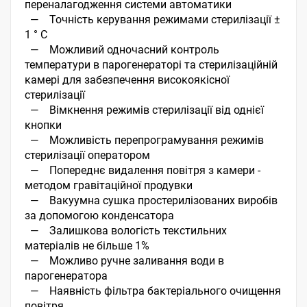
переналагодження системи автоматики
—
Точність керування режимами стерилізації ±
1 ° С
—
Можливий одночасний контроль
температури в парогенераторі та стерилізаційній
камері для забезпечення високоякісної
стерилізації
—
Вімкнення режимів стерилізації від однієї
кнопки
—
Можливість перепрограмування режимів
стерилізації оператором
—
Попереднє видалення повітря з камери -
методом гравітаційної продувки
—
Вакуумна сушка простерилізованих виробів
за допомогою конденсатора
—
Залишкова вологість текстильних
матеріалів не більше 1%
—
Можливо ручне заливання води в
парогенератора
—
Наявність фільтра бактеріального очищення
повітря