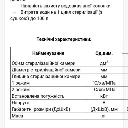
—
Наявність захисту водовказівної колонки
—
Витрата води на 1 цикл стерилізації (з
сушкою) до 100 л
Технічні характеристики:
Найменування
Од.вим.
3
Об'єм стерилізаційної камери
дм
Діаметр стерилізаційної камери
мм
Глибина стерилізаційної камери
мм
1 режим
°C/хв/МПа
2 режим
-С/хв/МПа
Встановлена потужність
кВт
Напруга
В
Габаритні розміри (ДхШхВ)
(ДхШхВ), мм
8
Маса
кг