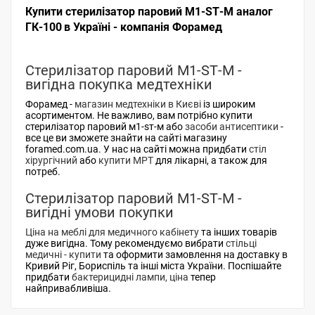
Купити стерилізатор паровий М1-SТ-М аналог
ГК-100
в Україні - компанія Форамед
Стерилізатор паровий М1-SТ-М -
вигідна покупка медтехніки
Форамед -
магазин медтехніки в Києві
із широким
асортиментом. Не важливо, вам потрібно купити
стерилізатор паровий м1-sт-м або
засоби антисептики
-
все це ви зможете знайти на сайті магазину
foramed.com.ua. У нас на сайті можна придбати
стіл
хірургічний
або
купити МРТ
для лікарні, а також для
потреб.
Стерилізатор паровий М1-SТ-М -
вигідні умови покупки
Ціна на меблі для медичного кабінету
та інших товарів
дуже вигідна. Тому рекомендуємо вибрати
стільці
медичні - купити
та оформити замовлення на доставку в
Кривий Ріг, Бориспіль та інші міста України. Поспішайте
придбати
бактерицидні лампи, ціна
тепер
найпривабливіша.