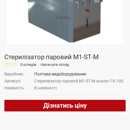
Loading...
Стерилізатор паровий М1-SТ-М
0 оглядів
Написати огляд
Виробник:
Полтава медоборудование
Артикул:
Стерилизатор паровой М1-SТ-М аналог ГК-100
Наявність:
В наявності
Дізнатись ціну