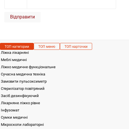
Відправити
ТОП категории
ТОП меню
ТОП карточки
Ліжка лікарняні
Меблі медичні
Ліжко медичне функціональне
Сучасна медична техніка
Замовити пульсоксиметр
Стерилізатор повітряний
Засіб дезинфікуючий
Лікарняне ліжко рівне
Інфузомат
Сумки медичні
Мікроскопи лабораторні