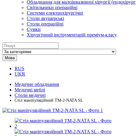
Обладнання для малоінвазивної хірургії (ендохірургі
Світильники операційні
Системи електрохірургічні
Столи акушерські
Столи операційні
Сумки
Хірургічний інструментарій преміум-класу
Мова
RUS
UKR
Медичне обладнання
Медичні меблі
Столи медичні
Стіл маніпуляційний ТМ-2-NATA SL