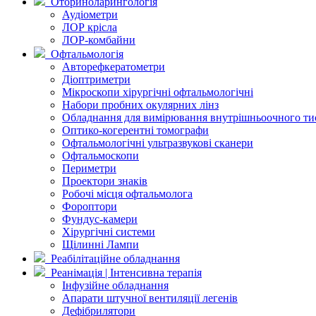
Оториноларингологія
Аудіометри
ЛОР крісла
ЛОР-комбайни
Офтальмологія
Авторефкератометри
Діоптриметри
Мікроскопи хірургічні офтальмологічні
Набори пробних окулярних лінз
Обладнання для вимірювання внутрішньоочного ти
Оптико-когерентні томографи
Офтальмологічні ультразвукові сканери
Офтальмоскопи
Периметри
Проектори знаків
Робочі місця офтальмолога
Фороптори
Фундус-камери
Хірургічні системи
Щілинні Лампи
Реабілітаційне обладнання
Реанімація | Інтенсивна терапія
Інфузійне обладнання
Апарати штучної вентиляції легенів
Дефібрилятори