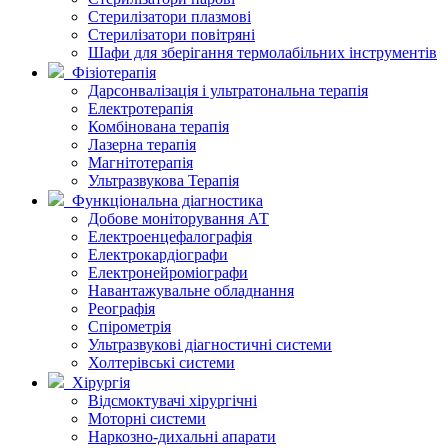
Стерилізатори плазмові
Стерилізатори повітряні
Шафи для зберігання термолабільних інструментів
Фізіотерапія
Дарсонвалізація і ультратональна терапія
Електротерапія
Комбінована терапія
Лазерна терапія
Магнітотерапія
Ультразвукова Терапія
Функціональна діагностика
Добове моніторування АТ
Електроенцефалографія
Електрокардіографи
Електронейроміографи
Навантажувальне обладнання
Реографія
Спірометрія
Ультразвукові діагностичні системи
Холтерівські системи
Хірургія
Відсмоктувачі хірургічні
Моторні системи
Наркозно-дихальні апарати