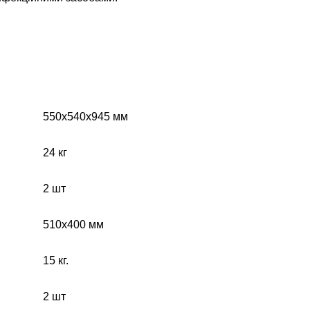
550х540х945 мм
24 кг
2 шт
510х400 мм
15 кг.
2 шт