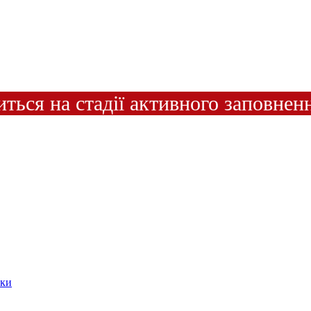
иться на стадії активного заповнен
ики