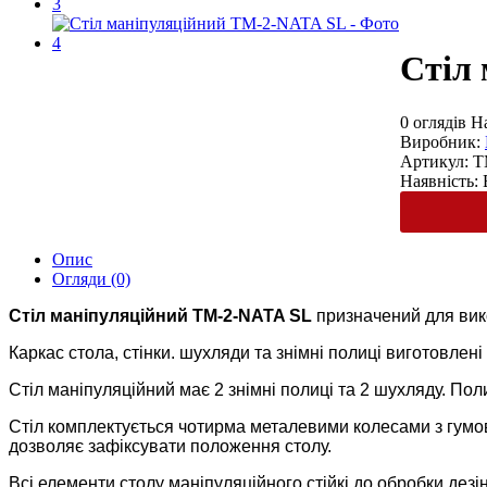
Стіл
0 оглядів
Н
Виробник:
Артикул:
Т
Наявність:
Опис
Огляди (0)
Стіл маніпуляційний ТМ-
2
-NATA SL
призначений для вико
Каркас стола, стінки. шухляди та знімні полиці виготовлені
Стіл маніпуляційний має 2 знімні полиці та 2 шухляду. По
Стіл комплектується чотирма металевими колесами з гумо
дозволяє зафіксувати положення столу.
Всі елементи столу маніпуляційного стійкі до обробки дез