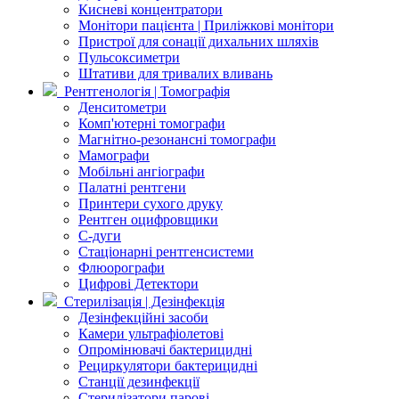
Кисневі концентратори
Монітори пацієнта | Приліжкові монітори
Пристрої для сонації дихальних шляхів
Пульсоксиметри
Штативи для тривалих вливань
Рентгенологія | Томографія
Денситометри
Комп'ютерні томографи
Магнітно-резонансні томографи
Мамографи
Мобільні ангіографи
Палатні рентгени
Принтери сухого друку
Рентген оцифровщики
С-дуги
Стаціонарні рентгенсистеми
Флюорографи
Цифрові Детектори
Стерилізація | Дезінфекція
Дезінфекційні засоби
Камери ультрафіолетові
Опромінювачі бактерицидні
Рециркулятори бактерицидні
Станції дезинфекції
Стерилізатори парові