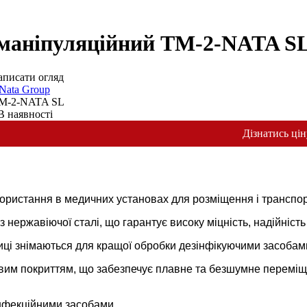
 маніпуляційний ТМ-2-NATA S
аписати огляд
Nata Group
М-2-NATA SL
В наявності
Дізнатись цін
ристання в медичних установах для розміщення і транспорт
 з нержавіючої сталі, що гарантує високу міцність, надійність
лиці знімаються для кращої обробки дезінфікуючими засобам
вим покриттям, що забезпечує плавне та безшумне переміщ
інфекційними засобами.