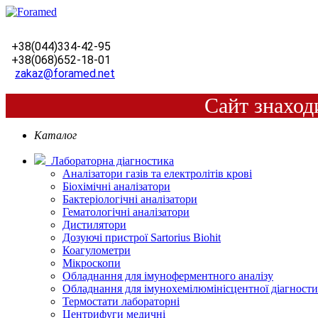
+38(044)334-42-95
+38(068)652-18-01
zakaz@foramed.net
Сайт знаход
Каталог
Лабораторна діагностика
Аналізатори газів та електролітів крові
Біохімічні аналізатори
Бактеріологічні аналізатори
Гематологічні аналізатори
Дистилятори
Дозуючі пристрої Sartorius Biohit
Коагулометри
Мікроскопи
Обладнання для імуноферментного аналізу
Обладнання для імунохемілюмінісцентної діагност
Термостати лабораторні
Центрифуги медичні