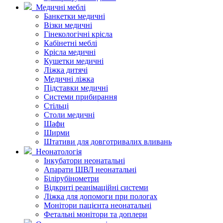
Медичні меблі
Банкетки медичні
Візки медичні
Гінекологічні крісла
Кабінетні меблі
Крісла медичні
Кушетки медичні
Ліжка дитячі
Медичні ліжка
Підставки медичні
Системи прибирання
Стільці
Столи медичні
Шафи
Ширми
Штативи для довготривалих вливань
Неонатологія
Інкубатори неонатальні
Апарати ШВЛ неонатальні
Білірубінометри
Відкриті реанімаційні системи
Ліжка для допомоги при пологах
Монітори пацієнта неонатальні
Фетальні монітори та доплери